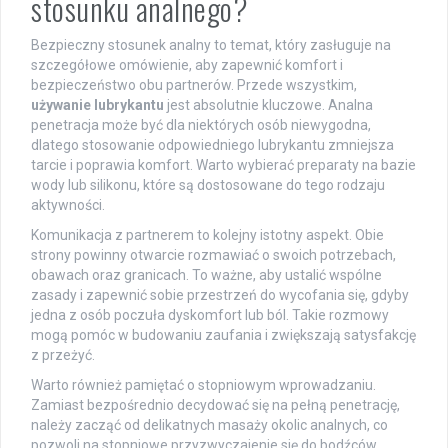
stosunku analnego?
Bezpieczny stosunek analny to temat, który zasługuje na
szczegółowe omówienie, aby zapewnić komfort i
bezpieczeństwo obu partnerów. Przede wszystkim,
używanie lubrykantu
jest absolutnie kluczowe. Analna
penetracja może być dla niektórych osób niewygodna,
dlatego stosowanie odpowiedniego lubrykantu zmniejsza
tarcie i poprawia komfort. Warto wybierać preparaty na bazie
wody lub silikonu, które są dostosowane do tego rodzaju
aktywności.
Komunikacja z partnerem to kolejny istotny aspekt. Obie
strony powinny otwarcie rozmawiać o swoich potrzebach,
obawach oraz granicach. To ważne, aby ustalić wspólne
zasady i zapewnić sobie przestrzeń do wycofania się, gdyby
jedna z osób poczuła dyskomfort lub ból. Takie rozmowy
mogą pomóc w budowaniu zaufania i zwiększają satysfakcję
z przeżyć.
Warto również pamiętać o stopniowym wprowadzaniu.
Zamiast bezpośrednio decydować się na pełną penetrację,
należy zacząć od delikatnych masaży okolic analnych, co
pozwoli na stopniowe przyzwyczajenie się do bodźców.