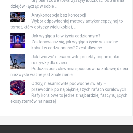
Gry planszowe towarzyszyły ludzkości od zarania
dziejów, łącząc w sobie …
Antykoncepcja bez koncepcji
Wybór odpowiedniej metody antykoncepcyjnej to
temat, który dotyczy wielu kobiet, …
Jak wygląda to w życiu codziennym?
Zastanawiasz się, jak wygląda życie seksualne
kobiet w codzienności? Częstotliwość …
Jak tworzyć niesamowite projekty origami jako
rozrywkę dla dzieci
Podczas poszukiwania sposobów na zabawę dzieci
niezwykle ważne jest znalezienie …
Odkryj niesamowite podwodne światy –
przewodnik po najpiękniejszych rafach koralowych
Rafy koralowe to jedne z najbardziej fascynujących
ekosystemów na naszej …