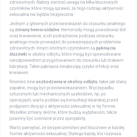
zdrowotnych. Należy zwrócić uwagę na kilka kluczowych
czynników, które mogą sprawić, że tego rodzaju aktywność
seksualna nie będzie bezpieczna.
Jednym z głównych przeciwwskazań do stosunku analnego
są
zmiany hemoroidalne
. Hemoroidy mogą powodować ból
oraz krwawienie, a ich podrażnienie podczas stosunku
analnego może prowadzić do poważniejszych problemów
zdrowotnych. Innym istotnym czynnikiem są
pęknięcia
śluzówki
w okolicy odbytu, które mogą być spowodowane
nieodpowiednim przygotowaniem do stosunku lub brakiem
lubrykacji. Takie pęknięcia zwiększają ryzyko infekcji oraz
krwawień.
Również inne
uszkodzenia w okolicy odbytu
, takie jak stany
zapalne, mogą być przeciwwskazaniem. W przypadku
sztucznych lub mechanicznych uszkodzeń, np. po
operacjach, warto poddać się konsultacji lekarskiej przed
podjęciem decyzji o aktywności seksualnej w tej formie.
Wszelkie zmiany skórne, które budzą wątpliwości, także
powinny być ocenione przez specjalistę.
Warto pamiętać, że bezpieczeństwo jest kluczowe w każdej
formie aktywności seksualnej. Dlatego każdy, kto rozważa