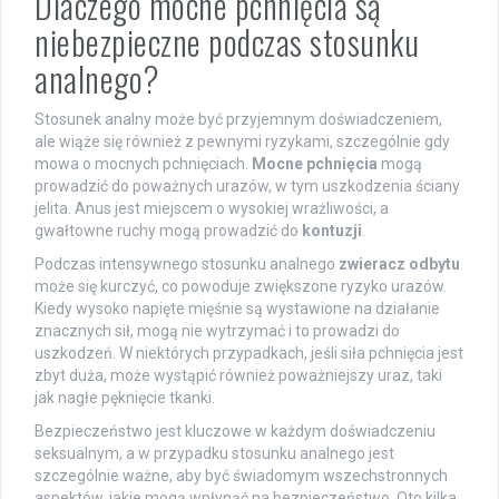
Dlaczego mocne pchnięcia są
niebezpieczne podczas stosunku
analnego?
Stosunek analny może być przyjemnym doświadczeniem,
ale wiąże się również z pewnymi ryzykami, szczególnie gdy
mowa o mocnych pchnięciach.
Mocne pchnięcia
mogą
prowadzić do poważnych urazów, w tym uszkodzenia ściany
jelita. Anus jest miejscem o wysokiej wrażliwości, a
gwałtowne ruchy mogą prowadzić do
kontuzji
.
Podczas intensywnego stosunku analnego
zwieracz odbytu
może się kurczyć, co powoduje zwiększone ryzyko urazów.
Kiedy wysoko napięte mięśnie są wystawione na działanie
znacznych sił, mogą nie wytrzymać i to prowadzi do
uszkodzeń. W niektórych przypadkach, jeśli siła pchnięcia jest
zbyt duża, może wystąpić również poważniejszy uraz, taki
jak nagłe pęknięcie tkanki.
Bezpieczeństwo jest kluczowe w każdym doświadczeniu
seksualnym, a w przypadku stosunku analnego jest
szczególnie ważne, aby być świadomym wszechstronnych
aspektów, jakie mogą wpłynąć na bezpieczeństwo. Oto kilka