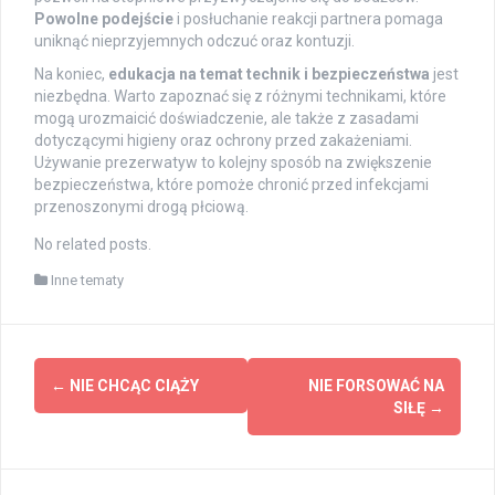
Powolne podejście
i posłuchanie reakcji partnera pomaga
uniknąć nieprzyjemnych odczuć oraz kontuzji.
Na koniec,
edukacja na temat technik i bezpieczeństwa
jest
niezbędna. Warto zapoznać się z różnymi technikami, które
mogą urozmaicić doświadczenie, ale także z zasadami
dotyczącymi higieny oraz ochrony przed zakażeniami.
Używanie prezerwatyw to kolejny sposób na zwiększenie
bezpieczeństwa, które pomoże chronić przed infekcjami
przenoszonymi drogą płciową.
No related posts.
Inne tematy
Post
←
NIE CHCĄC CIĄŻY
NIE FORSOWAĆ NA
navigation
SIŁĘ
→