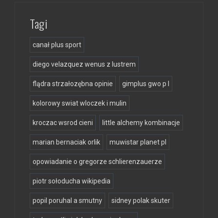
Tagi
canał plus sport
diego velazquez wenus z lustrem
flądra strzałozębna opinie
gimplus gwo p l
kolorowy swiat wloczek i mulin
kroczac wsrod cieni
little alchemy kombinacje
marian bernaciak orlik
muwistar planet pl
opowiadanie o gregorze schlierenzauerze
piotr sołoducha wikipedia
popil poruhal a smutny
sidney polak skuter