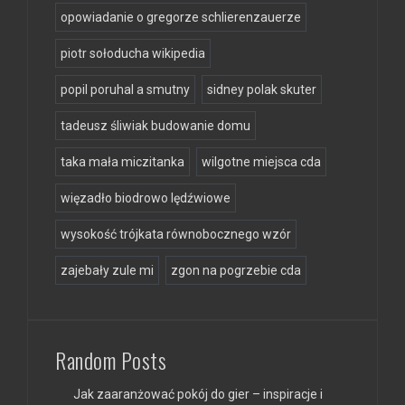
opowiadanie o gregorze schlierenzauerze
piotr sołoducha wikipedia
popil poruhal a smutny
sidney polak skuter
tadeusz śliwiak budowanie domu
taka mała miczitanka
wilgotne miejsca cda
więzadło biodrowo lędźwiowe
wysokość trójkata równobocznego wzór
zajebały zule mi
zgon na pogrzebie cda
Random Posts
Jak zaaranżować pokój do gier – inspiracje i