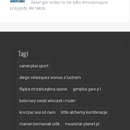
Świat gier wideo to nie tylko emocjonujące
przygody, ale także …
Tagi
canał plus sport
diego velazquez wenus z lustrem
flądra strzałozębna opinie
gimplus gwo p l
kolorowy swiat wloczek i mulin
kroczac wsrod cieni
little alchemy kombinacje
marian bernaciak orlik
muwistar planet pl