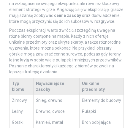
na wzbogacenie swojego ekwipunku, ale również kluczowy
element strategii w grze. Angażując się w eksplorację, gracze
mają szansę zdobywać
cenne zasoby
oraz doświadczenie,
które mogą przyczynić się do ich sukcesów w rozgrywce.
Podczas eksploracji warto zwrócić szczególną uwagę na
różne biomy dostępne na mapie. Każdy z nich oferuje
unikalne przedmioty oraz ukryte skarby, a także różnorodne
wyzwania, które można pokonać. Na przykład, obszary
górskie mogą zawierać cenne surowce, podczas gdy tereny
leśne kryją w sobie wiele pułapek i mniejszych przeciwników.
Poznanie charakterystyki każdego z biomów pozwoli na
lepszą strategię działania.
Typ
Najważniejsze
Unikalne
biomu
zasoby
przedmioty
Zimowy
Śnieg, drewno
Elementy do budowy
Leśny
Drewno, owoce
Pułapki
Górski
Kamień, metal
Broń odbijająca