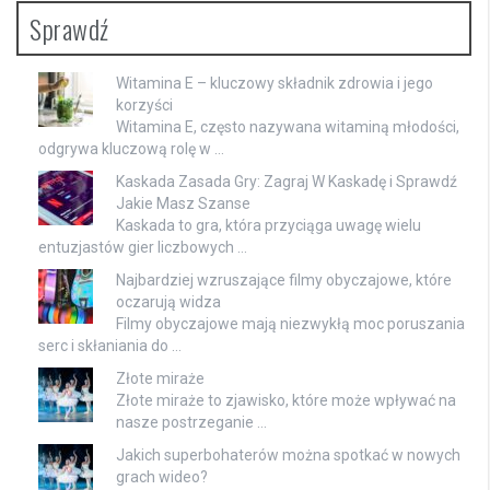
Sprawdź
Witamina E – kluczowy składnik zdrowia i jego
korzyści
Witamina E, często nazywana witaminą młodości,
odgrywa kluczową rolę w …
Kaskada Zasada Gry: Zagraj W Kaskadę i Sprawdź
Jakie Masz Szanse
Kaskada to gra, która przyciąga uwagę wielu
entuzjastów gier liczbowych …
Najbardziej wzruszające filmy obyczajowe, które
oczarują widza
Filmy obyczajowe mają niezwykłą moc poruszania
serc i skłaniania do …
Złote miraże
Złote miraże to zjawisko, które może wpływać na
nasze postrzeganie …
Jakich superbohaterów można spotkać w nowych
grach wideo?