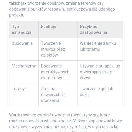
takich jak tworzenie obiektów, zmiana terenów czy
dodawanie punktów respawn, jest kluczowa dla udanego
projektu.
Typ
Funkcje
Przykład
narzędzia
zastosowania
Budowanie
Tworzenie
Wzniesienie zamku
struktur oraz
lub totemu
obiektów
Mechanizmy
Dodawanie
Używanie pułapek lub
interaktywnych
otwierających się
elementów
drzwi
Terény
Zmiana
Tworzenie gór lub
nawierzchni i
dolin
otoczenia
Warto również zwrócić uwagę na różne tryby gry, które
można ustawić na własnej mapie. Możesz zaplanować bitwy
drużynowe, wyzwania parkour, czy też grę w stylu ucieczki,