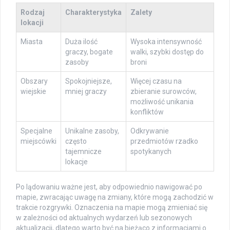
Rodzaj
Charakterystyka
Zalety
lokacji
Miasta
Duża ilość
Wysoka intensywność
graczy, bogate
walki, szybki dostęp do
zasoby
broni
Obszary
Spokojniejsze,
Więcej czasu na
wiejskie
mniej graczy
zbieranie surowców,
możliwość unikania
konfliktów
Specjalne
Unikalne zasoby,
Odkrywanie
miejscówki
często
przedmiotów rzadko
tajemnicze
spotykanych
lokacje
Po lądowaniu ważne jest, aby odpowiednio nawigować po
mapie, zwracając uwagę na zmiany, które mogą zachodzić w
trakcie rozgrywki. Oznaczenia na mapie mogą zmieniać się
w zależności od aktualnych wydarzeń lub sezonowych
aktualizacji, dlatego warto być na bieżąco z informacjami o