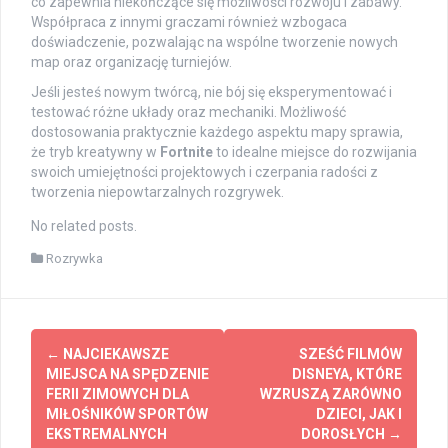
co zapewnia niekończące się możliwości rozwoju i zabawy.
Współpraca z innymi graczami również wzbogaca
doświadczenie, pozwalając na wspólne tworzenie nowych
map oraz organizację turniejów.
Jeśli jesteś nowym twórcą, nie bój się eksperymentować i
testować różne układy oraz mechaniki. Możliwość
dostosowania praktycznie każdego aspektu mapy sprawia,
że tryb kreatywny w
Fortnite
to idealne miejsce do rozwijania
swoich umiejętności projektowych i czerpania radości z
tworzenia niepowtarzalnych rozgrywek.
No related posts.
Rozrywka
Post
←
NAJCIEKAWSZE
SZEŚĆ FILMÓW
navigation
MIEJSCA NA SPĘDZENIE
DISNEYA, KTÓRE
FERII ZIMOWYCH DLA
WZRUSZĄ ZARÓWNO
MIŁOŚNIKÓW SPORTÓW
DZIECI, JAK I
EKSTREMALNYCH
DOROSŁYCH
→