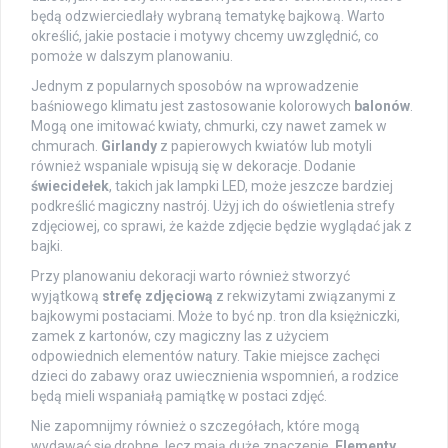
będą odzwierciedlały wybraną tematykę bajkową. Warto
określić, jakie postacie i motywy chcemy uwzględnić, co
pomoże w dalszym planowaniu.
Jednym z popularnych sposobów na wprowadzenie
baśniowego klimatu jest zastosowanie kolorowych
balonów
.
Mogą one imitować kwiaty, chmurki, czy nawet zamek w
chmurach.
Girlandy
z papierowych kwiatów lub motyli
również wspaniale wpisują się w dekoracje. Dodanie
świecidełek
, takich jak lampki LED, może jeszcze bardziej
podkreślić magiczny nastrój. Użyj ich do oświetlenia strefy
zdjęciowej, co sprawi, że każde zdjęcie będzie wyglądać jak z
bajki.
Przy planowaniu dekoracji warto również stworzyć
wyjątkową
strefę zdjęciową
z rekwizytami związanymi z
bajkowymi postaciami. Może to być np. tron dla księżniczki,
zamek z kartonów, czy magiczny las z użyciem
odpowiednich elementów natury. Takie miejsce zachęci
dzieci do zabawy oraz uwiecznienia wspomnień, a rodzice
będą mieli wspaniałą pamiątkę w postaci zdjęć.
Nie zapomnijmy również o szczegółach, które mogą
wydawać się drobne, lecz mają duże znaczenie.
Elementy