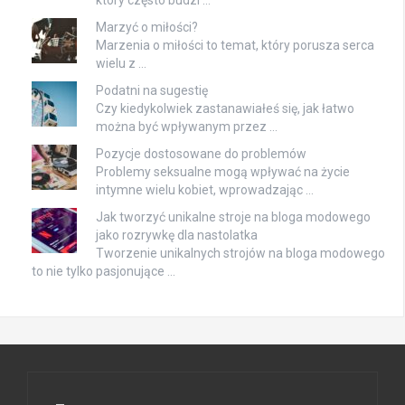
który często budzi …
Marzyć o miłości?
Marzenia o miłości to temat, który porusza serca
wielu z …
Podatni na sugestię
Czy kiedykolwiek zastanawiałeś się, jak łatwo
można być wpływanym przez …
Pozycje dostosowane do problemów
Problemy seksualne mogą wpływać na życie
intymne wielu kobiet, wprowadzając …
Jak tworzyć unikalne stroje na bloga modowego
jako rozrywkę dla nastolatka
Tworzenie unikalnych strojów na bloga modowego
to nie tylko pasjonujące …