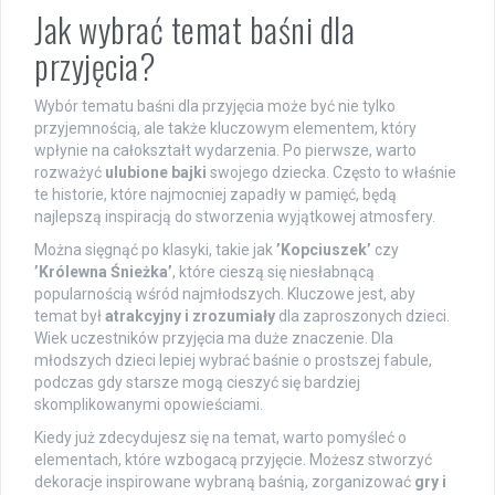
Jak wybrać temat baśni dla
przyjęcia?
Wybór tematu baśni dla przyjęcia może być nie tylko
przyjemnością, ale także kluczowym elementem, który
wpłynie na całokształt wydarzenia. Po pierwsze, warto
rozważyć
ulubione bajki
swojego dziecka. Często to właśnie
te historie, które najmocniej zapadły w pamięć, będą
najlepszą inspiracją do stworzenia wyjątkowej atmosfery.
Można sięgnąć po klasyki, takie jak
’Kopciuszek’
czy
’Królewna Śnieżka’
, które cieszą się niesłabnącą
popularnością wśród najmłodszych. Kluczowe jest, aby
temat był
atrakcyjny i zrozumiały
dla zaproszonych dzieci.
Wiek uczestników przyjęcia ma duże znaczenie. Dla
młodszych dzieci lepiej wybrać baśnie o prostszej fabule,
podczas gdy starsze mogą cieszyć się bardziej
skomplikowanymi opowieściami.
Kiedy już zdecydujesz się na temat, warto pomyśleć o
elementach, które wzbogacą przyjęcie. Możesz stworzyć
dekoracje inspirowane wybraną baśnią, zorganizować
gry i