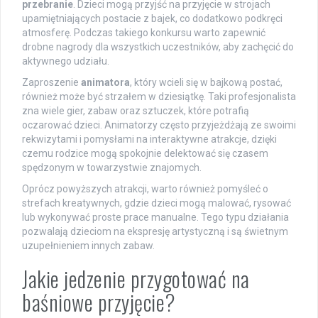
przebranie
. Dzieci mogą przyjść na przyjęcie w strojach
upamiętniających postacie z bajek, co dodatkowo podkręci
atmosferę. Podczas takiego konkursu warto zapewnić
drobne nagrody dla wszystkich uczestników, aby zachęcić do
aktywnego udziału.
Zaproszenie
animatora
, który wcieli się w bajkową postać,
również może być strzałem w dziesiątkę. Taki profesjonalista
zna wiele gier, zabaw oraz sztuczek, które potrafią
oczarować dzieci. Animatorzy często przyjeżdżają ze swoimi
rekwizytami i pomysłami na interaktywne atrakcje, dzięki
czemu rodzice mogą spokojnie delektować się czasem
spędzonym w towarzystwie znajomych.
Oprócz powyższych atrakcji, warto również pomyśleć o
strefach kreatywnych, gdzie dzieci mogą malować, rysować
lub wykonywać proste prace manualne. Tego typu działania
pozwalają dzieciom na ekspresję artystyczną i są świetnym
uzupełnieniem innych zabaw.
Jakie jedzenie przygotować na
baśniowe przyjęcie?