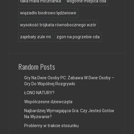
taka mała miczitanka
wilgotne miejsca cda
więzadło biodrowo lędźwiowe
wysokość trójkata równobocznego wzór
zajebały zule mi
zgon na pogrzebie cda
Random Posts
Gry Na Dwie Osoby PC: Zabawa W Dwie Osoby –
Gry Do Wspólnej Rozgrywki
ŁONO NATURY?
Współczesne dziewczęta
Najbardziej Wymagająca Gra: Czy Jesteś Gotów
Na Wyzwanie?
Problemy w trakcie stosunku