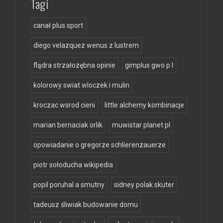
Tagi
canał plus sport
diego velazquez wenus z lustrem
flądra strzałozębna opinie
gimplus gwo p l
kolorowy swiat wloczek i mulin
kroczac wsrod cieni
little alchemy kombinacje
marian bernaciak orlik
muwistar planet pl
opowiadanie o gregorze schlierenzauerze
piotr sołoducha wikipedia
popil poruhal a smutny
sidney polak skuter
tadeusz śliwiak budowanie domu