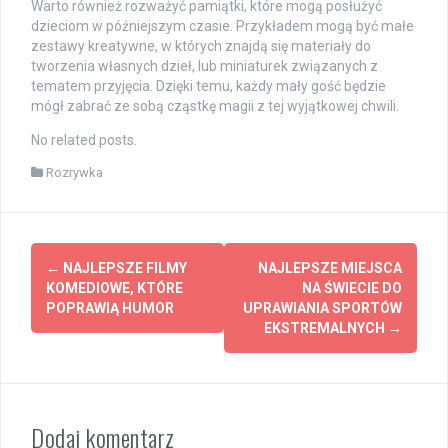
Warto również rozważyć pamiątki, które mogą posłużyć
dzieciom w późniejszym czasie. Przykładem mogą być małe
zestawy kreatywne, w których znajdą się materiały do
tworzenia własnych dzieł, lub miniaturek związanych z
tematem przyjęcia. Dzięki temu, każdy mały gość będzie
mógł zabrać ze sobą cząstkę magii z tej wyjątkowej chwili.
No related posts.
Rozrywka
Post
←
NAJLEPSZE FILMY
NAJLEPSZE MIEJSCA
navigation
KOMEDIOWE, KTÓRE
NA ŚWIECIE DO
POPRAWIĄ HUMOR
UPRAWIANIA SPORTÓW
EKSTREMALNYCH
→
Dodaj komentarz