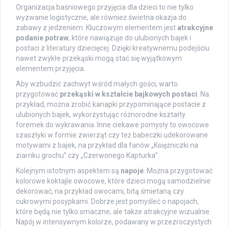
Organizacja baśniowego przyjęcia dla dzieci to nie tylko
wyzwanie logistyczne, ale również świetna okazja do
zabawy z jedzeniem. Kluczowym elementem jest
atrakcyjne
podanie potraw
, które nawiązuje do ulubionych bajek i
postaci z literatury dziecięcej. Dzięki kreatywnemu podejściu
nawet zwykłe przekąski mogą stać się wyjątkowym
elementem przyjęcia.
Aby wzbudzić zachwyt wśród małych gości, warto
przygotować
przekąski w kształcie bajkowych postaci
. Na
przykład, można zrobić kanapki przypominające postacie z
ulubionych bajek, wykorzystując różnorodne kształty
foremek do wykrawania. Inne ciekawe pomysły to owocowe
szaszłyki w formie zwierząt czy też babeczki udekorowane
motywami z bajek, na przykład dla fanów „Księżniczki na
ziarnku grochu” czy „Czerwonego Kapturka”.
Kolejnym istotnym aspektem są
napoje
. Można przygotować
kolorowe koktajle owocowe, które dzieci mogą samodzielnie
dekorować, na przykład owocami, bitą śmietaną czy
cukrowymi posypkami. Dobrze jest pomyśleć o napojach,
które będą nie tylko smaczne, ale także atrakcyjne wizualnie.
Napój w intensywnym kolorze, podawany w przezroczystych