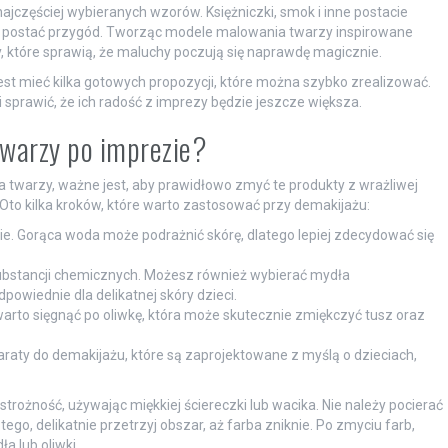
jczęściej wybieranych wzorów. Księżniczki, smok i inne postacie
ostać przygód. Tworząc modele malowania twarzy inspirowane
 które sprawią, że maluchy poczują się naprawdę magicznie.
st mieć kilka gotowych propozycji, które można szybko zrealizować.
sprawić, że ich radość z imprezy będzie jeszcze większa.
warzy po imprezie?
a twarzy, ważne jest, aby prawidłowo zmyć te produkty z wrażliwej
. Oto kilka kroków, które warto zastosować przy demakijażu:
ie. Gorąca woda może podrażnić skórę, dlatego lepiej zdecydować się
substancji chemicznych. Możesz również wybierać mydła
powiednie dla delikatnej skóry dzieci.
warto sięgnąć po oliwkę, która może skutecznie zmiękczyć tusz oraz
aty do demakijażu, które są zaprojektowane z myślą o dzieciach,
żność, używając miękkiej ściereczki lub wacika. Nie należy pocierać
go, delikatnie przetrzyj obszar, aż farba zniknie. Po zmyciu farb,
a lub oliwki.