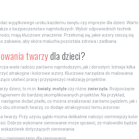
odać wyjątkowego uroku każdemu świętu czy imprezie dla dzieci. Warto
e także o bezpieczeństwo najmłodszych. Wybór odpowiednich technik
ości, mają kluczowe znaczenie. Przekonaj się, jakie wzory cieszą się
 po zabawie, aby skóra malucha pozostała zdrowa i zadbana.
lowania twarzy
dla dzieci?
rcza wiele radości zarówno najmłodszym, jak i dorosłym. Istnieje kilka
zyć atrakcyjne i kolorowe wzory. Kluczowe narzędzia do malowania
ząco ułatwić pracę i przyspieszyć realizację projektów.
zy dzieci, to m.in.
kwiaty
,
motyle
czy różne
zwierzęta
. Rozpoczęcie
ąpieniem do bardziej skomplikowanych projektów. Na przykład,
a następnie dodać płatki, co można zrealizować zarówno pędzlem, jak i
 obu stronach twarzy, co dodaje atrakcyjności temu wzorowi.
 twarzy. Przy użyciu gąbki można delikatnie nałożyć ciemniejszy kolor
ości. Dobrze wykonane cieniowanie może sprawić, że malowidło będzie
lka wskazówek dotyczących cieniowania:
u i ciemniejszego dla cieniowania.