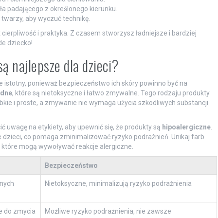
tła padającego z określonego kierunku.
twarzy, aby wyczuć technikę.
ierpliwość i praktyka. Z czasem stworzysz ładniejsze i bardziej
e dziecko!
ą najlepsze dla dzieci?
le istotny, ponieważ bezpieczeństwo ich skóry powinno być na
odne
, które są nietoksyczne i łatwo zmywalne. Tego rodzaju produkty
ybkie i proste, a zmywanie nie wymaga użycia szkodliwych substancji
 uwagę na etykiety, aby upewnić się, że produkty są
hipoalergiczne
.
e dzieci, co pomaga zminimalizować ryzyko podrażnień. Unikaj farb
, które mogą wywoływać reakcje alergiczne.
Bezpieczeństwo
żnych
Nietoksyczne, minimalizują ryzyko podrażnienia
ze do zmycia
Możliwe ryzyko podrażnienia, nie zawsze