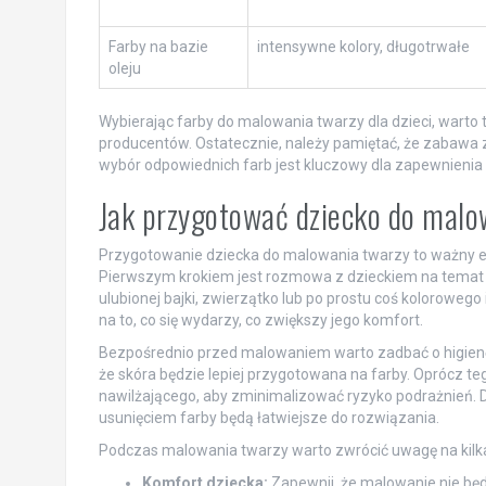
Farby na bazie
intensywne kolory, długotrwałe
oleju
Wybierając farby do malowania twarzy dla dzieci, warto 
producentów. Ostatecznie, należy pamiętać, że zabaw
wybór odpowiednich farb jest kluczowy dla zapewnienia
Jak przygotować dziecko do malo
Przygotowanie dziecka do malowania twarzy to ważny e
Pierwszym krokiem jest rozmowa z dzieckiem na temat 
ulubionej bajki, zwierzątko lub po prostu coś koloroweg
na to, co się wydarzy, co zwiększy jego komfort.
Bezpośrednio przed malowaniem warto zadbać o higienę.
że skóra będzie lepiej przygotowana na farby. Oprócz te
nawilżającego, aby zminimalizować ryzyko podrażnień. 
usunięciem farby będą łatwiejsze do rozwiązania.
Podczas malowania twarzy warto zwrócić uwagę na kilka
Komfort dziecka:
Zapewnij, że malowanie nie będ