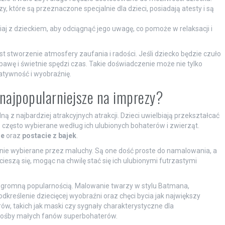
 które są przeznaczone specjalnie dla dzieci, posiadają atesty i są
 z dzieckiem, aby odciągnąć jego uwagę, co pomoże w relaksacji i
 stworzenie atmosfery zaufania i radości. Jeśli dziecko będzie czuło
awę i świetnie spędzi czas. Takie doświadczenie może nie tylko
eatywność i wyobraźnię.
 najpopularniejsze na imprezy?
 z najbardziej atrakcyjnych atrakcji. Dzieci uwielbiają przekształcać
 często wybierane według ich ulubionych bohaterów i zwierząt.
ie
oraz
postacie z bajek
.
chętnie wybierane przez maluchy. Są one dość proste do namalowania, a
ieszą się, mogąc na chwilę stać się ich ulubionymi futrzastymi
ę ogromną popularnością. Malowanie twarzy w stylu Batmana,
reślenie dziecięcej wyobraźni oraz chęci bycia jak największy
ów, takich jak maski czy sygnały charakterystyczne dla
prośby małych fanów superbohaterów.