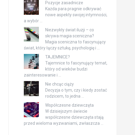
Pozycje zasadnicze
Każda para pragnie odkrywać
nowe aspekty swojej intymności,
a wybór …
Niezwykły świat iluzji – co
skrywa magia sceniczna?
Magia sceniczna to fascynujący
świat, który łączy sztukę, psychologię i …
TAJEMNICE?
Tajemnice to fascynujący temat,
który od wieków budzi
zainteresowanie i …
Nie chcąc ciąży
Decyzja o tym, czy i kiedy zostać
rodzicem, to jedna …
Współczesne dziewczęta
W dzisiejszym świecie
współczesne dziewczęta stają
przed wieloma wyzwaniami, zwłaszcza …