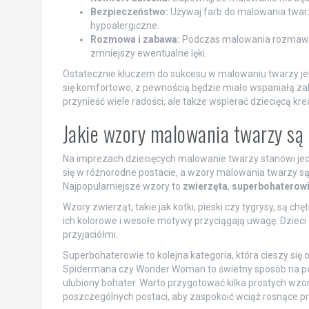
Bezpieczeństwo:
Używaj farb do malowania twarzy,
hypoalergiczne.
Rozmowa i zabawa:
Podczas malowania rozmawiaj
zmniejszy ewentualne lęki.
Ostatecznie kluczem do sukcesu w malowaniu twarzy jest
się komfortowo, z pewnością będzie miało wspaniałą zab
przynieść wiele radości, ale także wspierać dziecięcą kr
Jakie wzory malowania twarzy są
Na imprezach dziecięcych malowanie twarzy stanowi jedną
się w różnorodne postacie, a wzory malowania twarzy są
Najpopularniejsze wzory to
zwierzęta
,
superbohaterow
Wzory zwierząt, takie jak kotki, pieski czy tygrysy, są 
ich kolorowe i wesołe motywy przyciągają uwagę. Dzieci c
przyjaciółmi.
Superbohaterowie to kolejna kategoria, która cieszy si
Spidermana czy Wonder Woman to świetny sposób na podk
ulubiony bohater. Warto przygotować kilka prostych wzor
poszczególnych postaci, aby zaspokoić wciąż rosnące 