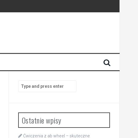
Search
for:
Ostatnie wpisy
Ćwiczenia z ab wheel – skuteczne