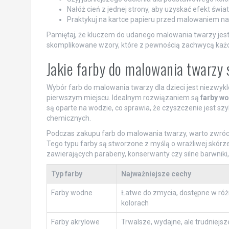
Nałóż cień z jednej strony, aby uzyskać efekt świa
Praktykuj na kartce papieru przed malowaniem na 
Pamiętaj, że kluczem do udanego malowania twarzy jest c
skomplikowane wzory, które z pewnością zachwycą każd
Jakie farby do malowania twarzy s
Wybór farb do malowania twarzy dla dzieci jest niezwyk
pierwszym miejscu. Idealnym rozwiązaniem są
farby w
są oparte na wodzie, co sprawia, że czyszczenie jest sz
chemicznych.
Podczas zakupu farb do malowania twarzy, warto zwrócić
Tego typu farby są stworzone z myślą o wrażliwej skórz
zawierających parabeny, konserwanty czy silne barwniki
Typ farby
Najważniejsze cechy
Farby wodne
Łatwe do zmycia, dostępne w ró
kolorach
Farby akrylowe
Trwalsze, wydajne, ale trudniejs