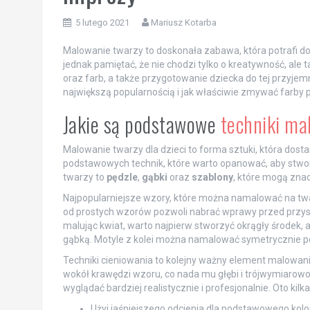
5 lutego 2021
Mariusz Kotarba
Malowanie twarzy to doskonała zabawa, która potrafi d
jednak pamiętać, że nie chodzi tylko o kreatywność, al
oraz farb, a także przygotowanie dziecka do tej przyjemn
największą popularnością i jak właściwie zmywać farby
Jakie są podstawowe
techniki ma
Malowanie twarzy dla dzieci to forma sztuki, która dosta
podstawowych technik, które warto opanować, aby stwor
twarzy to
pędzle
,
gąbki
oraz
szablony
, które mogą znac
Najpopularniejsze wzory, które można namalować na twar
od prostych wzorów pozwoli nabrać wprawy przed przyst
malując kwiat, warto najpierw stworzyć okrągły środek, 
gąbką. Motyle z kolei można namalować symetrycznie po
Techniki cieniowania to kolejny ważny element malowania
wokół krawędzi wzoru, co nada mu głębi i trójwymiarow
wyglądać bardziej realistycznie i profesjonalnie. Oto ki
Użyj jaśniejszego odcienia dla podstawowego kolor