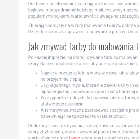
Postacie z bajek również zajmują ważne miejsce wśród na
bajkowe mogą odmienić każdego malucha w wymażoną p
popularnymi bajkami, warto zwrócić uwagę na szczegóły,
Zbierając pomysły na wzory malowania twarzy, dobrze je
Dzięki temu można sprawnie reagować na prośby dzieci i 
Jak zmywać farby do malowania t
Po każdej imprezie, na której używano farb do malowani
skóry. Należy to robić delikatnie, aby uniknąć podrażnień
Najpierw przygotuj letnią wodę w misce lub w zlew
na przyjemnie ciepłą.
Użyj łagodnego mydła, które nie zawiera silnych 
hipoalergiczne, ponieważ są one często bardziej od
W przypadku trudnych do usunięcia plam z farby, 
ułatwić jego usunięcie.
Alternatywnie, można zastosować specjalne prepar
zapewniając bezpieczeństwo i skuteczność.
Podczas procesu zmywania, należy zawsze zachować ostro
skóry zbyt mocno, aby nie wywołać podrażnień. Zamiast te
warto również umyć
twarz
wodą, aby usunąć resztki mydł