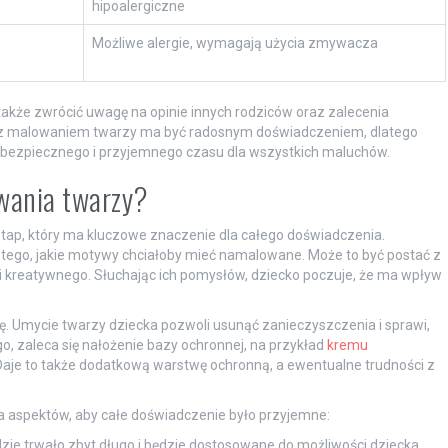
hipoalergiczne
Możliwe alergie, wymagają użycia zmywacza
także zwrócić uwagę na opinie innych rodziców oraz zalecenia
a z malowaniem twarzy ma być radosnym doświadczeniem, dlatego
 bezpiecznego i przyjemnego czasu dla wszystkich maluchów.
wania twarzy?
tap, który ma kluczowe znaczenie dla całego doświadczenia.
tego, jakie motywy chciałoby mieć namalowane. Może to być postać z
o i kreatywnego. Słuchając ich pomysłów, dziecko poczuje, że ma wpływ
 Umycie twarzy dziecka pozwoli usunąć zanieczyszczenia i sprawi,
go, zaleca się nałożenie bazy ochronnej, na przykład
kremu
Daje to także dodatkową warstwę ochronną, a ewentualne trudności z
 aspektów, aby całe doświadczenie było przyjemne:
zie trwało zbyt długo i będzie dostosowane do możliwości dziecka.