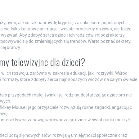
izyjnymi, ale co tak naprawdę kryje się za sukcesem popularnych
to nie tylko kolorowe animacje i wesołe programy na żywo, ale także
 wyzwań. Aby zdobyć serca dzieci i ich rodziców, młodzi aktorzy
osowywać się do zmieniających się trendów. Warto poznać sekrety,
cej branży.
my telewizyjne dla dzieci?
w ich rozwoju, zarówno w zakresie edukacji, jak i rozrywki. Wśród
e formaty, które zdobyły serca najmłodszych widzów na całym świecie.
 o przygodach małej świnki i jej rodziny, dostarczając dzieciom nie
owych.
ckey Mouse i jego przyjaciele rozwiązują różne zagadki, angażując
bawę.
z interaktywną zabawą, wprowadzając dzieci w świat nauki i odkryć
zieci uczą się nowych słów, rozwijają umiejętności społeczne oraz