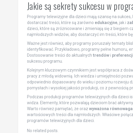
Jakie są sekrety sukcesu w progr
Programy telewizyjne dla dzieci mają szansę na sukces, 
dostarczać treści, które są zarówno
edukacyjne
, jak i
za
dzieci, które są zróżnicowane i zmieniają się z biegiem
najmłodszych widzów, aby dostarczyć im treści, które będ
Ważne jest również, aby programy poruszały tematy blis
identyfikować. Przykładowo, programy pełne humoru, e
Dostosowanie treści do aktualnych
trendów
i
preferencj
sukcesu programu.
Kolejnym kluczowym czynnikiem jest współpraca z do
pracy z młodą widownią. Ich wiedza i umiejętności pozwal
odpowiednio dopasowany do wieku i poziomu rozwoju dzie
pomysłach i wysokiej jakości produkcji, co z pewnością 
Podczas produkcji programów telewizyjnych dla dzieci is
widza. Elementy, które pozwalają dzieciom brać aktywn
Warto również pamiętać, że oraz
wyważona równowaga
wartościowych treści dla najmłodszych. Właściwe połąc
programów telewizyjnych dla dzieci.
No related posts.