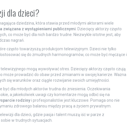
ji dla dzieci?
wymagająca dziedzina, która stawia przed młodymi aktorami wiele
ja związana z wystąpieniami publicznymi
. Dziecięcy aktorzy często
 co może być dla nich bardzo trudne. Niezwykle istotne jest, aby
odczas nagrań.
tóre często towarzyszą produkcjom telewizyjnym. Dzieci nie tylko
ż dostosować się do żmudnych harmonogramów, co może być męczące i
telewizyjnego mogą wywoływać stres. Dziecięcy aktorzy często czują
 co może prowadzić do obaw przed zmianami w swojej karierze. Ważna
ych się warunków oraz ciągłe rozwijanie swoich umiejętności.
być dla młodych aktorów trudna do zniesienia. Oczekiwania
okie, a jakiekolwiek uwagi czy komentarze mogą odbić się na
sparcie rodziny
i profesjonalistów jest kluczowe. Pomaga ono nie
rzymaniu zdrowego balansu między pracą a życiem prywatnym.
lewizji dla dzieci, gdzie pasja i talent muszą iść w parze z
sobie w trudnych sytuacjach.