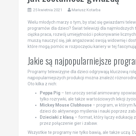
25 kwietnia 2021
Mariusz Kotarba
Wielu młodych marzy o tym, by stać się gwiazdami telew
programów dla dzieci? Świat telewizji dla najmłodszych 
ciężka praca, rozwój umiejętności i pokonywanie licznych
muszą nauczyć się, jak angażować swoją widownię i dost
które mogą pomóc w rozpoczęciu kariery w tej fascynują
Jakie są najpopularniejsze progra
Programy telewizyjne dla dzieci odgrywają kluczową rolę 
najpopularniejszych produkcji można znaleźć różnorodn
Oto kilka z nich:
Peppa Pig
– ten uroczy serial animowany opowiada
tylko rozrywki, ale także wartościowych lekcji życi
Mickey Mouse Clubhouse
– program, w którym Mi
dzieci do aktywnego myślenia i nauki poprzez za
Dzieciaki z klasą
– format, który łączy edukację 
przez połączenie gier i zabaw.
Wszystkie te programy nie tylko bawią, ale także uczą. D