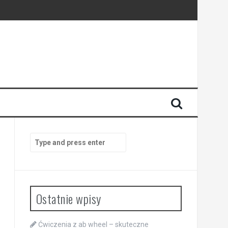
Search
for:
Ostatnie wpisy
Ćwiczenia z ab wheel – skuteczne