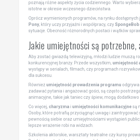
poznają różne aspekty życia codziennego. Warto wybierać
istotne w okresie wczesnego dzieciństwa.
Oprócz wymienionych programów, na rynku dostępnych jes
Pony
, który uczy przyjaźni i współpracy, czy
SpongeBob 
sytuacje. Obecność różnorodnych postaci i wątków spraw
Jakie umiejętności są potrzebne,
Aby zostać gwiazdą telewizyjną, młodzi ludzie muszą ro
konkurencyjnej branży. Przede wszystkim,
umiejętność 
występy w serialach, filmach, czy programach rozrywkow
dla sukcesu.
Również
umiejętność prowadzenia programu
odgrywa i
zadawać pytania i angażować gości, są często postrzegan
animacyjne, takie jak taniec czy śpiew, mogą dodatkow
Co więcej,
charyzma
i
umiejętności komunikacyjne
są n
Osoby, które potrafią przyciągnąć uwagę i zaintrygować
pewnością siebie oraz umiejętnościami wystąpień publiczn
lepsze wrażenie robi na widzach.
Szkolenia aktorskie, warsztaty teatralne czy kursy prow