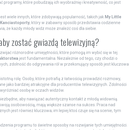
 programy, które pobudzają ich wyobraźnię i kreatywność, co jest
t wiele innych, które zdobywają popularność, takich jak
My Little
Kanciastoporty
, który w zabawny sposób przedstawia codzienne
ia, że każdy młody widz może znaleźć coś dla siebie.
 aby zostać gwiazdą telewizyjną?
zwijać różnorodne umiejętności, które pomogą im wybić się w tej
aktorstwa
jest fundamentalna. Niezależnie od tego, czy chodzi o
ych, zdolność do odgrywania ról w przekonujący sposób jest kluczowa
stotną rolę. Osoby, które potrafią z łatwością prowadzić rozmowy,
e jako bardziej atrakcyjne dla producentów telewizyjnych. Zdolności
o wyróżniać osobę w oczach widzów.
iezbędne, aby nawiązać autentyczny kontakt z młodą widownią.
 swoją osobowością, mają większe szanse na sukces. Praca nad
ych jest również kluczowa; im lepiej ktoś czuje się na scenie, tym
adzenia programu to świetne sposoby na rozwijanie tych umiejętności.