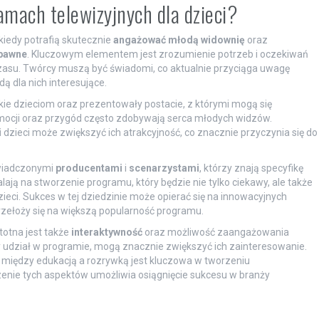
amach telewizyjnych dla dzieci?
kiedy potrafią skutecznie
angażować młodą widownię
oraz
bawne
. Kluczowym elementem jest zrozumienie potrzeb i oczekiwań
 czasu. Twórcy muszą być świadomi, co aktualnie przyciąga uwagę
ą dla nich interesujące.
kie dzieciom oraz prezentowały postacie, z którymi mogą się
mocji oraz przygód często zdobywają serca młodych widzów.
i
dzieci może zwiększyć ich atrakcyjność, co znacznie przyczynia się do
świadczonymi
producentami
i
scenarzystami
, którzy znają specyfikę
ają na stworzenie programu, który będzie nie tylko ciekawy, ale także
ci. Sukces w tej dziedzinie może opierać się na innowacyjnych
przełoży się na większą popularność programu.
totna jest także
interaktywność
oraz możliwość zaangażowania
y udział w programie, mogą znacznie zwiększyć ich zainteresowanie.
między edukacją a rozrywką jest kluczowa w tworzeniu
zenie tych aspektów umożliwia osiągnięcie sukcesu w branży