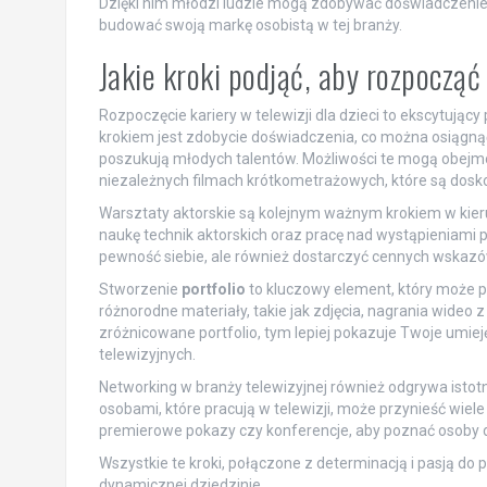
Dzięki nim młodzi ludzie mogą zdobywać doświadczenie,
budować swoją markę osobistą w tej branży.
Jakie kroki podjąć, aby rozpocząć 
Rozpoczęcie kariery w telewizji dla dzieci to ekscytuj
krokiem jest zdobycie doświadczenia, co można osiągnąć
poszukują młodych talentów. Możliwości te mogą obejmow
niezależnych filmach krótkometrażowych, które są dos
Warsztaty aktorskie są kolejnym ważnym krokiem w kierun
naukę technik aktorskich oraz pracę nad wystąpieniami 
pewność siebie, ale również dostarczyć cennych wskazó
Stworzenie
portfolio
to kluczowy element, który może 
różnorodne materiały, takie jak zdjęcia, nagrania wideo z
zróżnicowane portfolio, tym lepiej pokazuje Twoje umieję
telewizyjnych.
Networking w branży telewizyjnej również odgrywa istot
osobami, które pracują w telewizji, może przynieść wiel
premierowe pokazy czy konferencje, aby poznać osoby de
Wszystkie te kroki, połączone z determinacją i pasją do p
dynamicznej dziedzinie.