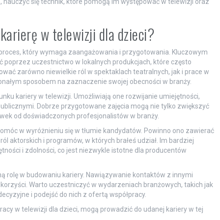
 nauczyć się technik, które pomogą im występować w telewizji oraz
karierę w telewizji dla dzieci?
ący proces, który wymaga zaangażowania i przygotowania. Kluczowym
 poprzez uczestnictwo w lokalnych produkcjach, które często
ać zarówno niewielkie ról w spektaklach teatralnych, jak i prace w
konałym sposobem na zaznaczenie swojej obecności w branży.
ku kariery w telewizji. Umożliwiają one rozwijanie umiejętności,
publicznymi. Dobrze przygotowane zajęcia mogą nie tylko zwiększyć
wek od doświadczonych profesjonalistów w branży.
pomóc w wyróżnieniu się w tłumie kandydatów. Powinno ono zawierać
 ról aktorskich i programów, w których brałeś udział. Im bardziej
tności i zdolności, co jest niezwykle istotne dla producentów
ną rolę w budowaniu kariery. Nawiązywanie kontaktów z innymi
e korzyści. Warto uczestniczyć w wydarzeniach branżowych, takich jak
cyzyjne i podejść do nich z ofertą współpracy.
racy w telewizji dla dzieci, mogą prowadzić do udanej kariery w tej