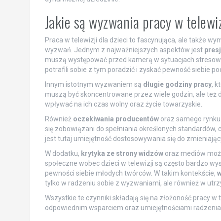
Jakie są wyzwania pracy w telewiz
Praca w telewizji dla dzieci to fascynująca, ale także 
wyzwań. Jednym z najważniejszych aspektów jest
pres
muszą występować przed kamerą w sytuacjach stresowych,
potrafili sobie z tym poradzić i zyskać pewność siebie p
Innym istotnym wyzwaniem są
długie godziny pracy
, k
muszą być skoncentrowane przez wiele godzin, ale te
wpływać na ich czas wolny oraz życie towarzyskie.
Również
oczekiwania producentów
oraz samego rynku 
się zobowiązani do spełniania określonych standardów,
jest tutaj umiejętność dostosowywania się do zmieniając
W dodatku,
krytyka ze strony widzów
oraz mediów może 
społeczne wobec dzieci w telewizji są często bardzo wys
pewności siebie młodych twórców. W takim kontekście,
w
tylko w radzeniu sobie z wyzwaniami, ale również w ut
Wszystkie te czynniki składają się na złożoność pracy w te
odpowiednim wsparciem oraz umiejętnościami radzenia 