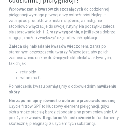
Wprowadzanie kwasów złuszczających
do codziennej
pielęgnacji wymaga pewnej dozy ostrożności. Najlepiej
zacząć od produktów o niskim stężeniu, a następnie
stopniowo włączać je do swojej rutyny. Na początku zaleca
się stosowanie ich
1-2 razy w tygodniu
, a jeśli skóra dobrze
reaguje, można zwiększyć częstotliwość aplikacji.
Zaleca się nakładanie kwasów wieczorem
, zaraz po
starannym oczyszczeniu twarzy. Ważne jest, aby po ich
zastosowaniu unikać drażniących składników aktywnych,
takich jak:
retinoidy,
witamina C.
Po nałożeniu kwasu pamiętajmy o odpowiednim
nawilżeniu
skóry
.
Nie zapominajmy również o ochronie przeciwsłonecznej!
Użycie filtrów SPF to kluczowy element pielęgnacji, gdyż
skóra może stać się bardziej podatna na promieniowanie UV
po użyciu kwasów.
Regularność i ostrożność
to fundamenty
skutecznej pielęgnacji z użyciem tych substancji.