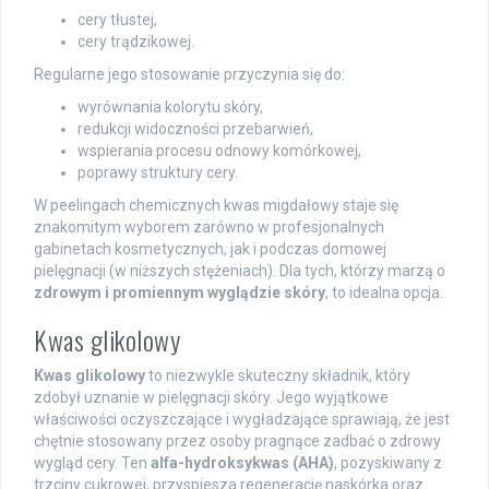
cery tłustej,
cery trądzikowej.
Regularne jego stosowanie przyczynia się do:
wyrównania kolorytu skóry,
redukcji widoczności przebarwień,
wspierania procesu odnowy komórkowej,
poprawy struktury cery.
W peelingach chemicznych kwas migdałowy staje się
znakomitym wyborem zarówno w profesjonalnych
gabinetach kosmetycznych, jak i podczas domowej
pielęgnacji (w niższych stężeniach). Dla tych, którzy marzą o
zdrowym i promiennym wyglądzie skóry
, to idealna opcja.
Kwas glikolowy
Kwas glikolowy
to niezwykle skuteczny składnik, który
zdobył uznanie w pielęgnacji skóry. Jego wyjątkowe
właściwości oczyszczające i wygładzające sprawiają, że jest
chętnie stosowany przez osoby pragnące zadbać o zdrowy
wygląd cery. Ten
alfa-hydroksykwas (AHA)
, pozyskiwany z
trzciny cukrowej, przyspiesza regenerację naskórka oraz