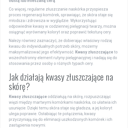
tłustą lub mieszaną cerą
.
Co więcej, regularne złuszczanie naskórka przyspiesza
proces regeneracji komórek, sprawiając, że skóra staje się
młodsza i zdrowsza w wyglądzie. Wykorzystując
odpowiednie kwasy w codziennej pielęgnacji twarzy, można
osiągnąć wyrównany koloryt oraz poprawić teksturę cery.
Należy również zaznaczyć, że dobierając właściwy rodzaj
kwasu do indywidualnych potrzeb skóry, możemy
maksymalizować jego efektywność.
Kwasy złuszczające
to
wszechstronny element rutyny pielęgnacyjnej i nadają się do
stosowania przez osoby o różnych typach cery.
Jak działają kwasy złuszczające na
skórę?
Kwasy złuszczające
oddziałują na skórę, rozpuszczając
więzi między martwymi komórkami naskórka, co ułatwia ich
usunięcie. Dzięki temu skóra staje się gładsza, a jej koloryt
ulega poprawie. Osłabiając te połączenia, kwasy
przyczyniają się do eliminacji uszkodzonych komórek i ich
zastąpienia nowymi.