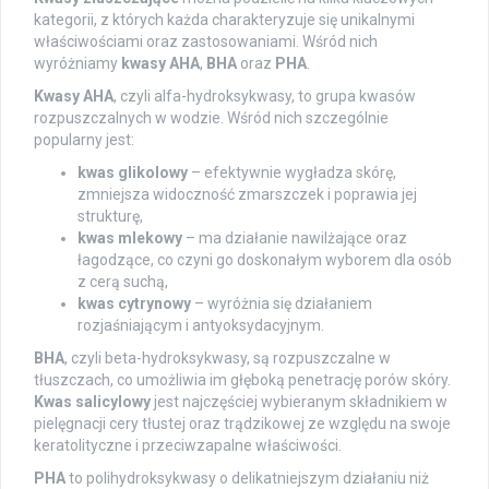
kategorii, z których każda charakteryzuje się unikalnymi
właściwościami oraz zastosowaniami. Wśród nich
wyróżniamy
kwasy AHA
,
BHA
oraz
PHA
.
Kwasy AHA
, czyli alfa-hydroksykwasy, to grupa kwasów
rozpuszczalnych w wodzie. Wśród nich szczególnie
popularny jest:
kwas glikolowy
– efektywnie wygładza skórę,
zmniejsza widoczność zmarszczek i poprawia jej
strukturę,
kwas mlekowy
– ma działanie nawilżające oraz
łagodzące, co czyni go doskonałym wyborem dla osób
z cerą suchą,
kwas cytrynowy
– wyróżnia się działaniem
rozjaśniającym i antyoksydacyjnym.
BHA
, czyli beta-hydroksykwasy, są rozpuszczalne w
tłuszczach, co umożliwia im głęboką penetrację porów skóry.
Kwas salicylowy
jest najczęściej wybieranym składnikiem w
pielęgnacji cery tłustej oraz trądzikowej ze względu na swoje
keratolityczne i przeciwzapalne właściwości.
PHA
to polihydroksykwasy o delikatniejszym działaniu niż