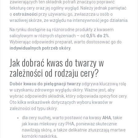
zawierających ten składnik potrafi znacząco poprawić
teksturę cery oraz jej ogólny wygląd. Należy jednak pamiętać
o
ostrożności
przy używaniu go, zwłaszcza u osób o
wrażliwej skórze, ze względu na intensywność jego działania.
Na rynku dostępne są różnorodne produkty z kwasem
salicylowym w różnych stężeniach – od
0,5% do 2%
.
Wybierając odpowiedni preparat, warto dostosować go do
indywidualnych potrzeb skóry
.
Jak dobrać kwas do twarzy w
zależności od rodzaju cery?
Dobór kwasu do pielęgnacji twarzy
odgrywa kluczową rolę
w uzyskaniu zdrowego wyglądu skóry. Ważne jest, aby
wybrać odpowiedni składnik, który odpowiada specyfice cery.
Oto kilka wskazówek dotyczących wyboru kwasów w
zależności od typu skóry:
dla cery suchej, warto postawić na kwasy
AHA
, takie
jak kwas mlekowy czy PHA, ponieważ skutecznie
nawilżają skórę, a także delikatnie złuszczają martwe
komórki naskórka,