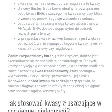
skóra normalna również dobrze reaguje na te kwasy,
dla cery tłustej i trądzikowej idealnym rozwiązaniem
będą kwasy
BHA
, a szczególnie kwas salicylowy, który
przenika do porów i reguluje wydzielanie sebum,
osoby z cerą mieszaną mogą korzystać zarówno z
AHA, jak i BHA, dostosowując wybór do potrzeb
różnych partii twarzy,
w przypadku skóry wrażliwej, konieczna jest większa
ostrożność; warto sięgnąć po łagodne kwasy, takie jak
kwas laktobionowy czy migdałowy.
Zanim rozpoczniemy kurację
z ich użyciem, dobrze jest
skonsultować się ze specjalistą dermatologiem. Dla tych,
którzy borykają się z przebarwieniami, skutecznym środkiem
może okazać się
kwas traneksamowy
, który pomaga w
wyrównaniu kolorytu skóry i przywróceniu jej blasku.
Odpowiedni dobór kwasu do rodzaju cery
sprawia, że
można osiągnąć znakomite efekty w codziennej pielęgnacji
oraz poprawić ogólną kondycję skóry.
Jak stosować kwasy złuszczające w
codziennej pielęgnacji?