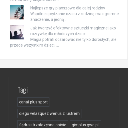
Najlepsze gry planszowe dla całej rodziny
Wspólne spędzanie czasu z rodziną ma ogromne
znaczenie, a jedną …
Jak tworzyć efektowne sztuczki magiczne jako
rozrywkę dla młodszych dzieci
Magia potrafi oczarować nie tylko dorosłych, ale
przede wszystkim dzieci, …
Tagi
canał plus sport
diego velazquez wenus z lustrem
flądra strzałozębna opinie
gimplus gwo p l