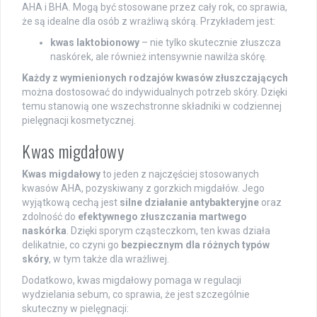
AHA i BHA. Mogą być stosowane przez cały rok, co sprawia,
że są idealne dla osób z wrażliwą skórą. Przykładem jest:
kwas laktobionowy
– nie tylko skutecznie złuszcza
naskórek, ale również intensywnie nawilża skórę.
Każdy z wymienionych rodzajów kwasów złuszczających
można dostosować do indywidualnych potrzeb skóry. Dzięki
temu stanowią one wszechstronne składniki w codziennej
pielęgnacji kosmetycznej.
Kwas migdałowy
Kwas migdałowy
to jeden z najczęściej stosowanych
kwasów AHA, pozyskiwany z gorzkich migdałów. Jego
wyjątkową cechą jest
silne działanie antybakteryjne
oraz
zdolność do
efektywnego złuszczania martwego
naskórka
. Dzięki sporym cząsteczkom, ten kwas działa
delikatnie, co czyni go
bezpiecznym dla różnych typów
skóry
, w tym także dla wrażliwej.
Dodatkowo, kwas migdałowy pomaga w regulacji
wydzielania sebum, co sprawia, że jest szczególnie
skuteczny w pielęgnacji: