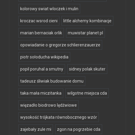
kolorowy swiat wloczek i mulin
kroczac wsrod cieni
little alchemy kombinacje
marian bernaciak orlik
muwistar planet pl
opowiadanie o gregorze schlierenzauerze
piotr sołoducha wikipedia
popil poruhal a smutny
sidney polak skuter
tadeusz śliwiak budowanie domu
taka mała miczitanka
wilgotne miejsca cda
więzadło biodrowo lędźwiowe
wysokość trójkata równobocznego wzór
zajebały zule mi
zgon na pogrzebie cda