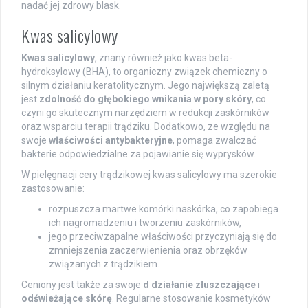
nadać jej zdrowy blask.
Kwas salicylowy
Kwas salicylowy
, znany również jako kwas beta-
hydroksylowy (BHA), to organiczny związek chemiczny o
silnym działaniu keratolitycznym. Jego największą zaletą
jest
zdolność do głębokiego wnikania w pory skóry
, co
czyni go skutecznym narzędziem w redukcji zaskórników
oraz wsparciu terapii trądziku. Dodatkowo, ze względu na
swoje
właściwości antybakteryjne
, pomaga zwalczać
bakterie odpowiedzialne za pojawianie się wyprysków.
W pielęgnacji cery trądzikowej kwas salicylowy ma szerokie
zastosowanie:
rozpuszcza martwe komórki naskórka, co zapobiega
ich nagromadzeniu i tworzeniu zaskórników,
jego przeciwzapalne właściwości przyczyniają się do
zmniejszenia zaczerwienienia oraz obrzęków
związanych z trądzikiem.
Ceniony jest także za swoje
d działanie złuszczające
i
odświeżające skórę
. Regularne stosowanie kosmetyków