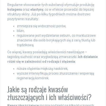
Regularne stosowanie tych substancji stymuluje produkcję
kolagenu
oraz
elastyny
, co w efekcie prowadzi do lepszej
struktury skóry. Już po kilku tygodniach można dostrzec
pozytywne rezultaty:
zmniejsza się widoczność porów,
blizn,
regulowane jest wydzielanie sebum, co ma kluczowe
znaczenie dla osób borykających się z cerą tłustą lub
trądzikową.
Co więcej, kwasy posiadają właściwości nawilżające –
łagodzą suchość oraz wygładzają zmarszczki.
Ich działanie
różni się w zależności od rodzaju i stężenia:
niższe stężenia miękczą naskórek,
wyższe intensyfikują proces złuszczania i wspierają
regenerację komórek.
Jakie są rodzaje kwasów
złuszczających i ich właściwości?
Kwasy złuszczające
można podzielić na kilka kluczowych