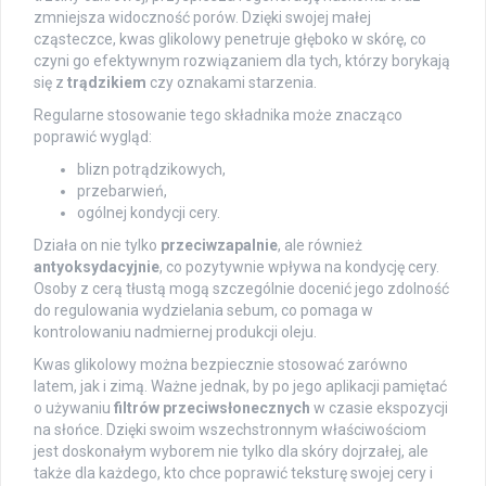
zmniejsza widoczność porów. Dzięki swojej małej
cząsteczce, kwas glikolowy penetruje głęboko w skórę, co
czyni go efektywnym rozwiązaniem dla tych, którzy borykają
się z
trądzikiem
czy oznakami starzenia.
Regularne stosowanie tego składnika może znacząco
poprawić wygląd:
blizn potrądzikowych,
przebarwień,
ogólnej kondycji cery.
Działa on nie tylko
przeciwzapalnie
, ale również
antyoksydacyjnie
, co pozytywnie wpływa na kondycję cery.
Osoby z cerą tłustą mogą szczególnie docenić jego zdolność
do regulowania wydzielania sebum, co pomaga w
kontrolowaniu nadmiernej produkcji oleju.
Kwas glikolowy można bezpiecznie stosować zarówno
latem, jak i zimą. Ważne jednak, by po jego aplikacji pamiętać
o używaniu
filtrów przeciwsłonecznych
w czasie ekspozycji
na słońce. Dzięki swoim wszechstronnym właściwościom
jest doskonałym wyborem nie tylko dla skóry dojrzałej, ale
także dla każdego, kto chce poprawić teksturę swojej cery i