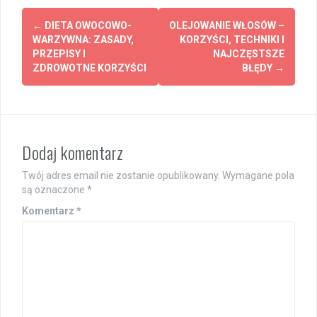
Post
←
DIETA OWOCOWO-
OLEJOWANIE WŁOSÓW –
navigation
WARZYWNA: ZASADY,
KORZYŚCI, TECHNIKI I
PRZEPISY I
NAJCZĘSTSZE
ZDROWOTNE KORZYŚCI
BŁĘDY
→
Dodaj komentarz
Twój adres email nie zostanie opublikowany.
Wymagane pola
są oznaczone
*
Komentarz
*