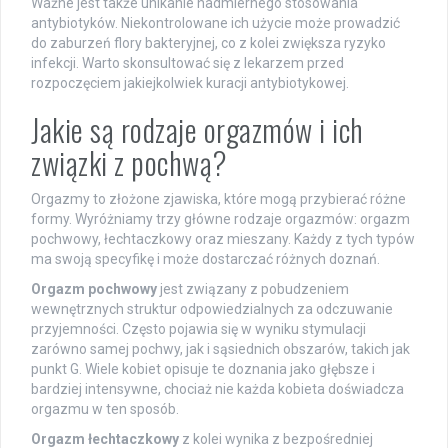
Ważne jest także unikanie nadmiernego stosowania
antybiotyków. Niekontrolowane ich użycie może prowadzić
do zaburzeń flory bakteryjnej, co z kolei zwiększa ryzyko
infekcji. Warto skonsultować się z lekarzem przed
rozpoczęciem jakiejkolwiek kuracji antybiotykowej.
Jakie są rodzaje orgazmów i ich
związki z pochwą?
Orgazmy to złożone zjawiska, które mogą przybierać różne
formy. Wyróżniamy trzy główne rodzaje orgazmów: orgazm
pochwowy, łechtaczkowy oraz mieszany. Każdy z tych typów
ma swoją specyfikę i może dostarczać różnych doznań.
Orgazm pochwowy
jest związany z pobudzeniem
wewnętrznych struktur odpowiedzialnych za odczuwanie
przyjemności. Często pojawia się w wyniku stymulacji
zarówno samej pochwy, jak i sąsiednich obszarów, takich jak
punkt G. Wiele kobiet opisuje te doznania jako głębsze i
bardziej intensywne, chociaż nie każda kobieta doświadcza
orgazmu w ten sposób.
Orgazm łechtaczkowy
z kolei wynika z bezpośredniej