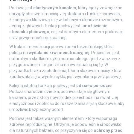
Pochwa jest
elastycznym kanałem
, który łączy zewnętrzne
narządy płciowe z macicą. Jej struktura i funkcje sprawiają,
że odgrywa kluczową rolę w kobiecym układzie rozrodczym.
Jedną z głównych funkcji pochwy jest
umożliwienie
stosunku płciowego
, co jest istotnym elementem prokreacji
oraz przyjemności seksualnej.
W trakcie menstruacji pochwa pełni także funkcję, która
polega na
wydalaniu krwi menstruacyjnej
. Proces ten jest
naturalnym skutkiem cyklu hormonalnego i jest związany z
przygotowaniem organizmu na ewentualną ciążę. W
przypadku braku zapłodnienia, błona śluzowa macicy, która
zbudowała się w wyniku cyklu, jest wydalana przez pochwę.
Kolejną istotną funkcją pochwy jest
udział w porodzie
.
Podczas narodzin dziecka, pochwa staje się głównym
kanałem, przez który noworodek przechodzi na świat. Jej
elastyczność i zdolność do rozszerzania się są kluczowe, aby
umożliwić bezpieczny poród.
Pochwa jest także ważnym elementem, który wspomaga
zdrowie reprodukcyjne. Utrzymuje odpowiednie środowisko
dla naturalnych bakterii, co przyczynia się do
ochrony przed