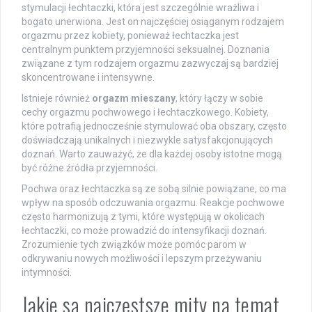
stymulacji łechtaczki, która jest szczególnie wrażliwa i
bogato unerwiona. Jest on najczęściej osiąganym rodzajem
orgazmu przez kobiety, ponieważ łechtaczka jest
centralnym punktem przyjemności seksualnej. Doznania
związane z tym rodzajem orgazmu zazwyczaj są bardziej
skoncentrowane i intensywne.
Istnieje również
orgazm mieszany
, który łączy w sobie
cechy orgazmu pochwowego i łechtaczkowego. Kobiety,
które potrafią jednocześnie stymulować oba obszary, często
doświadczają unikalnych i niezwykle satysfakcjonujących
doznań. Warto zauważyć, że dla każdej osoby istotne mogą
być różne źródła przyjemności.
Pochwa oraz łechtaczka są ze sobą silnie powiązane, co ma
wpływ na sposób odczuwania orgazmu. Reakcje pochwowe
często harmonizują z tymi, które występują w okolicach
łechtaczki, co może prowadzić do intensyfikacji doznań.
Zrozumienie tych związków może pomóc parom w
odkrywaniu nowych możliwości i lepszym przeżywaniu
intymności.
Jakie są najczęstsze mity na temat