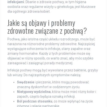
infekcjami
. Dbanie o zdrowie pochwy, w tym higiena
osobista oraz regularne wizyty u ginekologa, jest kluczowe
dla ogólnego zdrowia kobiet.
Jakie są objawy i problemy
zdrowotne związane z pochwą?
Pochwa, jako istotna część układu rozrodczego, może być
narażona na różnorodne problemy zdrowotne. Najczęściej
występujące schorzenia to infekcje, stany zapalne oraz
zmiany hormonalne. Każdy z tych problemów może się
objawiać w różny sposób, co warto znać, aby móc szybko
zareagować i zasięgnąć porady medycznej.
Infekcje pochwy mogą być wywołane przez bakterie, grzyby
lub wirusy. Do najczęstszych symptomów należą:
Swędzenie
i pieczenie, które mogą powodować
znaczną dyskomfort w codziennym życiu.
Nietypowy wydzielina
, która może mieć różny kolor i
zapach, często będąca oznaką infekcji.
Ból podczas stosunku
, co może wpłynąć na życie
intymne i relacje partnerskie.