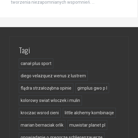
tworzenia niezapomnianych wspomnień. …
Tagi
canał plus sport
diego velazquez wenus z lustrem
flądra strzałozębna opinie
gimplus gwo p l
kolorowy swiat wloczek i mulin
kroczac wsrod cieni
little alchemy kombinacje
marian bernaciak orlik
muwistar planet pl
opowiadanie o gregorze schlierenzauerze