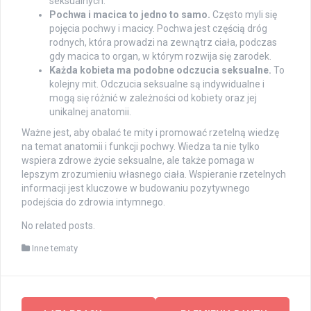
seksualnych.
Pochwa i macica to jedno to samo.
Często myli się
pojęcia pochwy i macicy. Pochwa jest częścią dróg
rodnych, która prowadzi na zewnątrz ciała, podczas
gdy macica to organ, w którym rozwija się zarodek.
Każda kobieta ma podobne odczucia seksualne.
To
kolejny mit. Odczucia seksualne są indywidualne i
mogą się różnić w zależności od kobiety oraz jej
unikalnej anatomii.
Ważne jest, aby obalać te mity i promować rzetelną wiedzę
na temat anatomii i funkcji pochwy. Wiedza ta nie tylko
wspiera zdrowe życie seksualne, ale także pomaga w
lepszym zrozumieniu własnego ciała. Wspieranie rzetelnych
informacji jest kluczowe w budowaniu pozytywnego
podejścia do zdrowia intymnego.
No related posts.
Inne tematy
Post