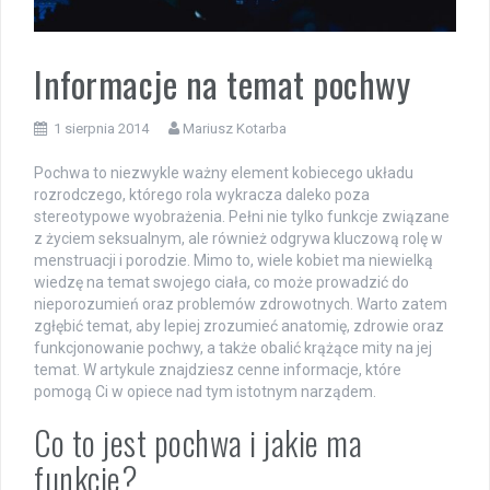
Informacje na temat pochwy
1 sierpnia 2014
Mariusz Kotarba
Pochwa to niezwykle ważny element kobiecego układu
rozrodczego, którego rola wykracza daleko poza
stereotypowe wyobrażenia. Pełni nie tylko funkcje związane
z życiem seksualnym, ale również odgrywa kluczową rolę w
menstruacji i porodzie. Mimo to, wiele kobiet ma niewielką
wiedzę na temat swojego ciała, co może prowadzić do
nieporozumień oraz problemów zdrowotnych. Warto zatem
zgłębić temat, aby lepiej zrozumieć anatomię, zdrowie oraz
funkcjonowanie pochwy, a także obalić krążące mity na jej
temat. W artykule znajdziesz cenne informacje, które
pomogą Ci w opiece nad tym istotnym narządem.
Co to jest pochwa i jakie ma
funkcje?