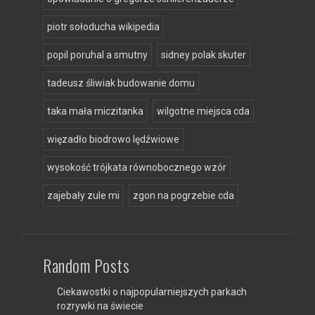
piotr sołoducha wikipedia
popil poruhal a smutny
sidney polak skuter
tadeusz śliwiak budowanie domu
taka mała miczitanka
wilgotne miejsca cda
więzadło biodrowo lędźwiowe
wysokość trójkata równobocznego wzór
zajebały zule mi
zgon na pogrzebie cda
Random Posts
Ciekawostki o najpopularniejszych parkach
rozrywki na świecie