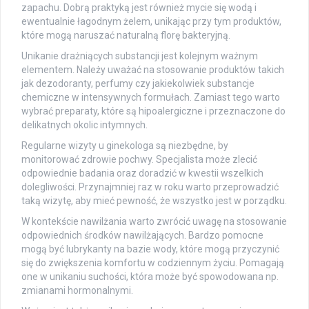
zapachu. Dobrą praktyką jest również mycie się wodą i
ewentualnie łagodnym żelem, unikając przy tym produktów,
które mogą naruszać naturalną florę bakteryjną.
Unikanie drażniących substancji jest kolejnym ważnym
elementem. Należy uważać na stosowanie produktów takich
jak dezodoranty, perfumy czy jakiekolwiek substancje
chemiczne w intensywnych formułach. Zamiast tego warto
wybrać preparaty, które są hipoalergiczne i przeznaczone do
delikatnych okolic intymnych.
Regularne wizyty u ginekologa są niezbędne, by
monitorować zdrowie pochwy. Specjalista może zlecić
odpowiednie badania oraz doradzić w kwestii wszelkich
dolegliwości. Przynajmniej raz w roku warto przeprowadzić
taką wizytę, aby mieć pewność, że wszystko jest w porządku.
W kontekście nawilżania warto zwrócić uwagę na stosowanie
odpowiednich środków nawilżających. Bardzo pomocne
mogą być lubrykanty na bazie wody, które mogą przyczynić
się do zwiększenia komfortu w codziennym życiu. Pomagają
one w unikaniu suchości, która może być spowodowana np.
zmianami hormonalnymi.