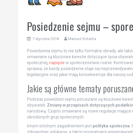
Posiedzenie sejmu – spor
7 stycznia 2018
Mariusz Kotarba
Posiedzenia sejmu to nie tylko formalne obrady, ale takż
omawiane są kluczowe kwestie dotyczące życia obywatel
społecznej,
napięcie
w społeczeństwie rośnie. Kontrower
sprawia, że każdy posiedzenie staje się nieprzewidywaln
legislacyjne oraz jakie mają konsekwencje dla naszej cod
Jakie są główne tematy poruszan
Podczas posiedzeń sejmu poruszane są kluczowe kwesti
obywateli.
Zmiany w przepisach dotyczących podatkó
narodową. Często omawiane są nowe regulacje mające 
określonych grup społecznych.
Innym istotnym zagadnieniem jest
polityka społeczna
.
zdrowotnej, edukacją, a także programami wspierającymi