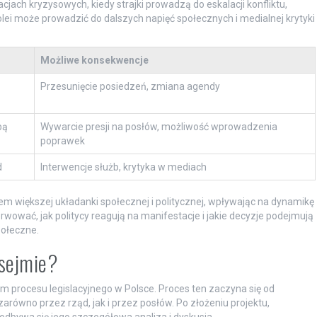
ch kryzysowych, kiedy strajki prowadzą do eskalacji konfliktu,
kolei może prowadzić do dalszych napięć społecznych i medialnej krytyki
Możliwe konsekwencje
Przesunięcie posiedzeń, zmiana agendy
bą
Wywarcie presji na posłów, możliwość wprowadzenia
poprawek
d
Interwencje służb, krytyka w mediach
tem większej układanki społecznej i politycznej, wpływając na dynamikę
wować, jak politycy reagują na manifestacje i jakie decyzje podejmują
ołeczne.
 sejmie?
procesu legislacyjnego w Polsce. Proces ten zaczyna się od
arówno przez rząd, jak i przez posłów. Po złożeniu projektu,