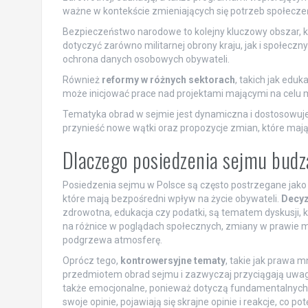
ważne w kontekście zmieniających się potrzeb społecze
Bezpieczeństwo narodowe to kolejny kluczowy obszar, k
dotyczyć zarówno militarnej obrony kraju, jak i społecz
ochrona danych osobowych obywateli.
Również
reformy w różnych sektorach
, takich jak edu
może inicjować prace nad projektami mającymi na celu m
Tematyka obrad w sejmie jest dynamiczna i dostosowuje
przynieść nowe wątki oraz propozycje zmian, które mają
Dlaczego posiedzenia sejmu bud
Posiedzenia sejmu w Polsce są często postrzegane jak
które mają bezpośredni wpływ na życie obywateli.
Decyz
zdrowotna, edukacja czy podatki, są tematem dyskusji, 
na różnice w poglądach społecznych, zmiany w prawie mo
podgrzewa atmosferę.
Oprócz tego,
kontrowersyjne tematy
, takie jak prawa m
przedmiotem obrad sejmu i zazwyczaj przyciągają uwagę m
także emocjonalne, ponieważ dotyczą fundamentalnych w
swoje opinie, pojawiają się skrajne opinie i reakcje, co 