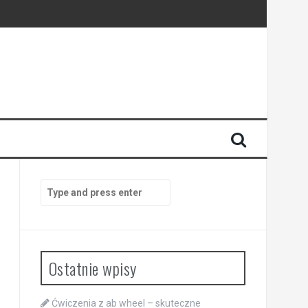
Search
for:
Ostatnie wpisy
Ćwiczenia z ab wheel – skuteczne