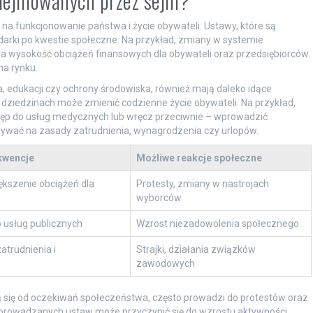
odejmowanych przez sejm?
 funkcjonowanie państwa i życie obywateli. Ustawy, które są
rki po kwestie społeczne. Na przykład, zmiany w systemie
ysokość obciążeń finansowych dla obywateli oraz przedsiębiorców.
a rynku.
, edukacji czy ochrony środowiska, również mają daleko idące
ziedzinach może zmienić codzienne życie obywateli. Na przykład,
ęp do usług medycznych lub wręcz przeciwnie – wprowadzić
ywać na zasady zatrudnienia, wynagrodzenia czy urlopów.
kwencje
Możliwe reakcje społeczne
ększenie obciążeń dla
Protesty, zmiany w nastrojach
wyborców
 usług publicznych
Wzrost niezadowolenia społecznego
trudnienia i
Strajki, działania związków
zawodowych
 się od oczekiwań społeczeństwa, często prowadzi do protestów oraz
 wprowadzanych ustaw może przyczynić się do wzrostu aktywności