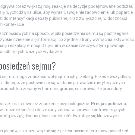
dgrywa coraz większą rolę, reakcje na decyzje podejmowane podczas
ę, wychodzą na ulice, aby wyrazić swoje niezadowolenie lub poparcie
i do intensyfikacji debaty publicznej oraz zwiększonej widoczności
m kontekście.
cznościowych na sposób, w jaki posiedzenia sejmu są postrzegane
ybkie dzielenie się informacji, co z jednej strony wzmacnia aktywność
cji i eskalacji emocji. Dzięki nim w czasie rzeczywistym powstaje
a odbiór tych ważnych wydarzeń.
 posiedzeń sejmu?
rad sejmu, mogą znacząco wpłynąć na ich przebieg. Przede wszystkim,
zi do tego, że posłowie nie są w stanie prowadzić merytorycznych
bradach lub zmiany w harmonogramie, co sprawia, że procedury
trajki mają również znaczenie psychologiczne.
Presja społeczna
,
, może skłonić ich do zmiany zdania w sprawie kontrowersyjnych
ymóg uwzględnienia głosu społeczeństwa staje się kluczowym
h planów, co może wiązać się z przesunięciem terminów posiedzeń