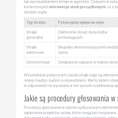
lub wprowadzeniem zmian w agendzie. Czasami w sytuacja
konieczna jest
interwencja służb porządkowych
, co z 
działań rządu.
Typ strajku
Potencjalny wpływ na sejm
Strajki
Zakłócenie obrad, duża liczba
generalne
protestujących
Strajki
Skupisko demonstracji przed siedzi
sektorowe
sejmu
Demonstracje
Zwiększone napięcie w trakcie obra
W kontekście politycznym, każdy strajk staje się elemen
relacji między rządem a obywatelami. Warto zatem obser
w odpowiedzi na wyrażane w ten sposób oczekiwania sp
Jakie są procedury głosowania w
Procedury głosowania w sejmie są kluczowym elementem 
zgłaszania projektów ustaw, które mogą być inicjowane z