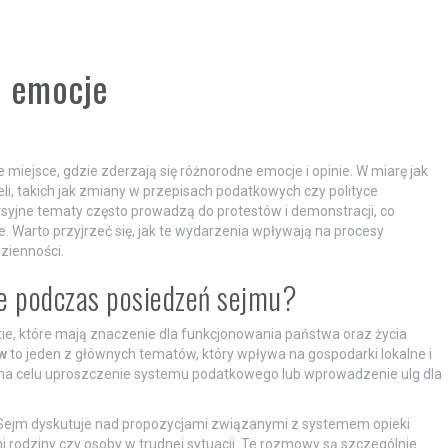
e emocje
e miejsce, gdzie zderzają się różnorodne emocje i opinie. W miarę jak
i, takich jak zmiany w przepisach podatkowych czy polityce
syjne tematy często prowadzą do protestów i demonstracji, co
e. Warto przyjrzeć się, jak te wydarzenia wpływają na procesy
zienności.
e podczas posiedzeń sejmu?
e, które mają znaczenie dla funkcjonowania państwa oraz życia
w
to jeden z głównych tematów, który wpływa na gospodarki lokalne i
na celu uproszczenie systemu podatkowego lub wprowadzenie ulg dla
 Sejm dyskutuje nad propozycjami związanymi z systemem opieki
 rodziny czy osoby w trudnej sytuacji. Te rozmowy są szczególnie