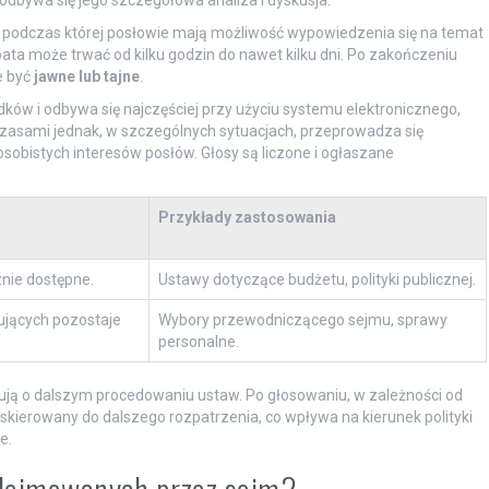
 odbywa się jego szczegółowa analiza i dyskusja.
, podczas której posłowie mają możliwość wypowiedzenia się na temat
ata może trwać od kilku godzin do nawet kilku dni. Po zakończeniu
e być
jawne lub tajne
.
ów i odbywa się najczęściej przy użyciu systemu elektronicznego,
 Czasami jednak, w szczególnych sytuacjach, przeprowadza się
sobistych interesów posłów. Głosy są liczone i ogłaszane
Przykłady zastosowania
znie dostępne.
Ustawy dotyczące budżetu, polityki publicznej.
ujących pozostaje
Wybory przewodniczącego sejmu, sprawy
personalne.
ują o dalszym procedowaniu ustaw. Po głosowaniu, w zależności od
skierowany do dalszego rozpatrzenia, co wpływa na kierunek polityki
e.