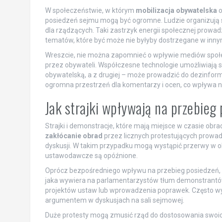
W społeczeństwie, w którym
mobilizacja obywatelska
o
posiedzeń sejmu mogą być ogromne. Ludzie organizują si
dla rządzących. Taki zastrzyk energii społecznej prowadz
tematów, które być może nie byłyby dostrzegane w inny
Wreszcie, nie można zapomnieć o wpływie mediów społe
przez obywateli. Współczesne technologie umożliwiają sz
obywatelską, a z drugiej – może prowadzić do dezinforma
ogromna przestrzeń dla komentarzy i ocen, co wpływa n
Jak strajki wpływają na przebieg
Strajki i demonstracje, które mają miejsce w czasie ob
zakłócanie obrad
przez licznych protestujących prowad
dyskusji. W takim przypadku mogą wystąpić przerwy w o
ustawodawcze są opóźnione.
Oprócz bezpośredniego wpływu na przebieg posiedzeń, s
jaka wywiera na parlamentarzystów tłum demonstrantów
projektów ustaw lub wprowadzenia poprawek. Często w
argumentem w dyskusjach na sali sejmowej.
Duże protesty mogą zmusić rząd do dostosowania swoic