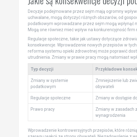
Jakie są konsekwencje decyzji p
Decyzje podejmowane przez sejm mają ogromny wpływ na
uchwalane, mogą dotyczyć różnych obszarów, od gospoda
podatkowym wprowadzane przez sejm mogą wpłynąć na w
Mogą one również mieć wpływ na konkurencyjność firm n
Regulacje społeczne, takie jak ustawy dotyczące zdrowia
konsekwencje. Wprowadzenie nowych przepisów w tych d
reforma systemu opieki zdrowotnej może poprawić dost
utrudnienia. Zmiany w prawie pracy mogą natomiast wpł
Typ decyzji
Przykładowe konse
Zmiany w systemie
Zmniejszenie lub zwi
podatkowym
obywateli
Regulacje społeczne
Zmiany w dostępie do
Prawo pracy
Zmiany w zasadach za
wynagrodzenia
Wprowadzenie kontrowersyjnych przepisów, które różnią
szeregu reakcji ze strony obywateli. Niezadowolenie z