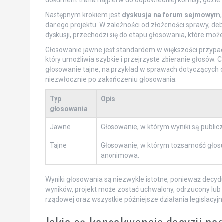
dokument trafia najpierw do odpowiedniej komisji, gdzie
Następnym krokiem jest
dyskusja na forum sejmowym
danego projektu. W zależności od złożoności sprawy, deb
dyskusji, przechodzi się do etapu głosowania, które moż
Głosowanie jawne jest standardem w większości przypadk
który umożliwia szybkie i przejrzyste zbieranie głosów.
głosowanie tajne, na przykład w sprawach dotyczących o
niezwłocznie po zakończeniu głosowania.
Typ
Opis
głosowania
Jawne
Głosowanie, w którym wyniki są public
Tajne
Głosowanie, w którym tożsamość głos
anonimowa.
Wyniki głosowania są niezwykle istotne, ponieważ decyd
wyników, projekt może zostać uchwalony, odrzucony lub 
rządowej oraz wszystkie późniejsze działania legislacyjn