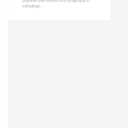
popularności wśród osób pragnących
schudnąć …