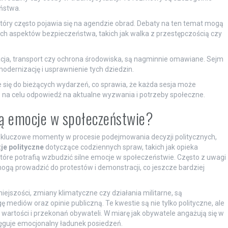
ństwa.
tóry często pojawia się na agendzie obrad. Debaty na ten temat mogą
nych aspektów bezpieczeństwa, takich jak walka z przestępczością czy
kacja, transport czy ochrona środowiska, są nagminnie omawiane. Sejm
odernizację i usprawnienie tych dziedzin.
 się do bieżących wydarzeń, co sprawia, że każda sesja może
 na celu odpowiedź na aktualne wyzwania i potrzeby społeczne.
zą emocje w społeczeństwie?
o kluczowe momenty w procesie podejmowania decyzji politycznych,
je polityczne
dotyczące codziennych spraw, takich jak opieka
które potrafią wzbudzić silne emocje w społeczeństwie. Często z uwagi
gą prowadzić do protestów i demonstracji, co jeszcze bardziej
niejszości, zmiany klimatyczne czy działania militarne, są
ediów oraz opinie publiczną. Te kwestie są nie tylko polityczne, ale
artości i przekonań obywateli. W miarę jak obywatele angażują się w
potęguje emocjonalny ładunek posiedzeń.