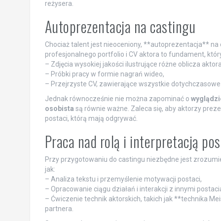
reżysera.
Autoprezentacja na castingu
Chociaż talent jest nieoceniony, **autoprezentacja** 
profesjonalnego portfolio i CV aktora to fundament, kt
– Zdjęcia wysokiej jakości ilustrujące różne oblicza aktora
– Próbki pracy w formie nagrań wideo,
– Przejrzyste CV, zawierające wszystkie dotychczasowe o
Jednak równocześnie nie można zapominać o
wyglądzi
osobista
są równie ważne. Zaleca się, aby aktorzy prez
postaci, którą mają odgrywać.
Praca nad rolą i interpretacją pos
Przy przygotowaniu do castingu niezbędne jest zrozumien
jak:
– Analiza tekstu i przemyślenie motywacji postaci,
– Opracowanie ciągu działań i interakcji z innymi postaci
– Ćwiczenie technik aktorskich, takich jak **technika Mei
partnera.