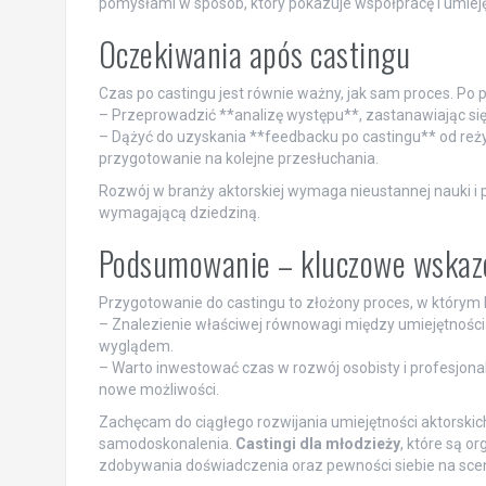
pomysłami w sposób, który pokazuje współpracę i umieję
Oczekiwania após castingu
Czas po castingu jest równie ważny, jak sam proces. Po
– Przeprowadzić **analizę występu**, zastanawiając się
– Dążyć do uzyskania **feedbacku po castingu** od reżys
przygotowanie na kolejne przesłuchania.
Rozwój w branży aktorskiej wymaga nieustannej nauki i p
wymagającą dziedziną.
Podsumowanie – kluczowe wskazó
Przygotowanie do castingu to złożony proces, w którym
– Znalezienie właściwej równowagi między umiejętnośc
wyglądem.
– Warto inwestować czas w rozwój osobisty i profesjona
nowe możliwości.
Zachęcam do ciągłego rozwijania umiejętności aktorskich,
samodoskonalenia.
Castingi dla młodzieży
, które są o
zdobywania doświadczenia oraz pewności siebie na scen