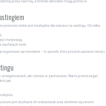
innej pracy nad rolą, a techniki aktorskie mogą pomóc w
castingiem
e pewności siebie jest niezbędne dla sukcesu na castingu. Oto kilka
ć,
szyć motywację,
ie zaufanych osób.
 przygotować się mentalnie – to sposób, który pozwoli uspokoić nerwy i
stingu
 w umiejętnościach, ale również w zachowaniu. Warto przestrzegać
ich jak:
odejściu.
luczowe jest słuchanie ich wskazówek oraz dzielenie się swoimi