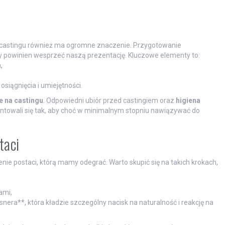
na castingu również ma ogromne znaczenie. Przygotowanie
óry powinien wesprzeć naszą prezentację. Kluczowe elementy to:
,
siągnięcia i umiejętności.
e na castingu
. Odpowiedni ubiór przed castingiem oraz
higiena
entowali się tak, aby choć w minimalnym stopniu nawiązywać do
taci
ie postaci, którą mamy odegrać. Warto skupić się na takich krokach,
ami,
snera**, która kładzie szczególny nacisk na naturalność i reakcję na