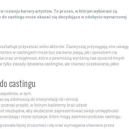
 w rozwoju kariery artystów. To proces, w którym wybierani są
nie do castingu może okazać się decydujące w zdobyciu wymarzonej
y kształtuje przyszłość wielu aktorów. Zazwyczaj przyciągają one uwagę
nictwo w castingach może być zarówno pasją, jak i sposobem na
 oraz umiejętności, które z pewnością wyróżnią nas spośród innych
tylko zasady działania castingów, ale również oczekiwania, jakie
do castingu
 aspektów, w tym:
ię zdolnością do interpretacji ról i emocji.
e poznać projekt, w którym będziemy brać udział.
est niezbędna, aby skutecznie zaprezentować swoje umiejętności.
owizację i różne sytuacje, które mogą zaistnieć podczas castingu.
ż pozwala lepiej zrozumieć rolę oraz wymagania stawiane przez