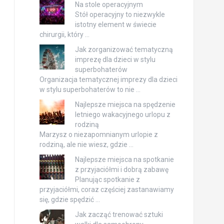
Na stole operacyjnym
Stół operacyjny to niezwykle
istotny element w świecie
chirurgii, który …
Jak zorganizować tematyczną
imprezę dla dzieci w stylu
superbohaterów
Organizacja tematycznej imprezy dla dzieci
w stylu superbohaterów to nie …
Najlepsze miejsca na spędzenie
letniego wakacyjnego urlopu z
rodziną
Marzysz o niezapomnianym urlopie z
rodziną, ale nie wiesz, gdzie …
Najlepsze miejsca na spotkanie
z przyjaciółmi i dobrą zabawę
Planując spotkanie z
przyjaciółmi, coraz częściej zastanawiamy
się, gdzie spędzić …
Jak zacząć trenować sztuki