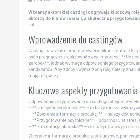
W branży aktorskiej castingi odgrywają kluczową rolę
aktorzy do filmów i seriali, a skuteczne przygotowa
roli.
Wprowadzenie do castingów
Castingi to ważny element w świecie filmu i teatru, któr
osób pragnących zrealizować swoje marzenia. **Uczest
zarobek**, jednak wymaga odpowiedniego przygotowania
kandydatów. Aby zdobyć wymarzoną rolę, należy znać nie 
mają reżyserzy.
Kluczowe aspekty przygotowania 
Odpowiednie przygotowanie do castingu obejmuje wiele
– **Umiejętności aktorskie** – aktorzy muszą wykazywać s
– **Zbieranie informacji o produkcji** – należy dokładni
– **Przygotowanie psychiczne** – odporność na stres j
– **Prezentacja aktorska** – warto być gotowym na impr
Zbieranie informacji o produkcji jest kluczowe, poniewa