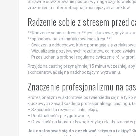
Sprawne odwzorowanie postaci wymaga często wielogodz
zrozumieniu i interpretacji najtrudniejszych aspektów.
Radzenie sobie z stresem przed 
**Radzenie sobie z stresem** jest kluczowe, gdyż uczuci
**sposobów na zminimalizowanie stresu**:
– Ćwiczenia oddechowe, które pomagają się zrelaksowa
– Wizualizacja pozytywnych rezultatów, co może zwięk
– Przesłuchania próbne i regularne ćwiczenie ról w gron
Przyjdź na casting przynajmniej 15 minut wcześniej, aby
skoncentrować się na nadchodzącym wyzwaniu.
Znaczenie profesjonalizmu na ca
Profesjonalizm w aktorstwie odzwierciedla się nie tylko
kluczowych zasad każdego profesjonalnego castingu, tak
– Szacunek dla reżysera i całej ekipy,
– Punktualność i przygotowanie,
– Otwartość na konstruktywną krytykę i elastyczność w p
Jak dostosować się do oczekiwań reżysera i ekipy
? K