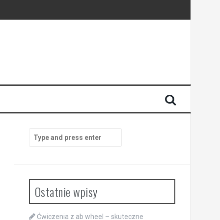
Search
for:
Ostatnie wpisy
Ćwiczenia z ab wheel – skuteczne