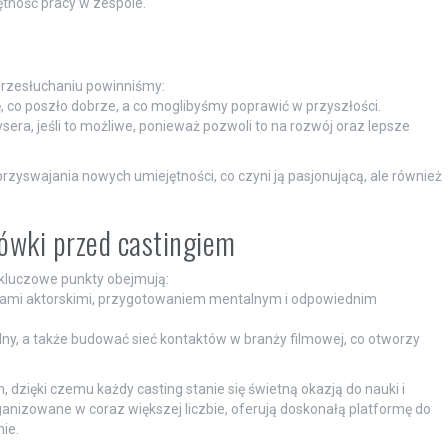
tność pracy w zespole.
 przesłuchaniu powinniśmy:
, co poszło dobrze, a co moglibyśmy poprawić w przyszłości.
era, jeśli to możliwe, ponieważ pozwoli to na rozwój oraz lepsze
rzyswajania nowych umiejętności, co czyni ją pasjonującą, ale również
wki przed castingiem
 kluczowe punkty obejmują:
iami aktorskimi, przygotowaniem mentalnym i odpowiednim
lny, a także budować sieć kontaktów w branży filmowej, co otworzy
 dzięki czemu każdy casting stanie się świetną okazją do nauki i
rganizowane w coraz większej liczbie, oferują doskonałą platformę do
ie.