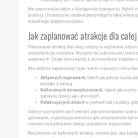
Nie zapomnijcie także o dostępności transportu. Wybór 
podróży. Ostatecznie, idealna destynacja to taka, która 
wspólnego spędzenia czasu.
Jak zaplanować atrakcje dla całej
Planowanie atrakcji dla całej rodziny to wyzwanie, któ
wszystkich jej członków. Kluczem do sukcesu jest stworz
wiekowych. Dzięki temu każdy z domowników znajdzie coś
Aby dobrze zaplanować czas, warto rozważyć różne kateg
Aktywnych wyprawach
, takich jak piesze wyciecz
kontakt z naturą.
Kulturalnych doświadczeniach
, takich jak wizy
zarówno dzieci, jak i dorosłych.
Relaksujących dniach
w parkach lub na plaży, gd
Dobrym pomysłem jest również zarezerwowanie czasu na 
gotowanie, organizacja wieczoru gier planszowych lub s
również na budowanie relacji i wspólnych wspomnień.
Niezależnie od wybranych atrakcji, istotne jest, aby każ