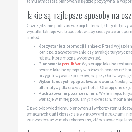
temu atmosfera planowania będzie pozytywna, a wspólni
Jakie są najlepsze sposoby na os
Oszczędzanie podczas wakacji to temat, który dotyczy w
wydatki. Istnieje wiele sposobów, aby cieszyć się urlope
metod.
Korzystanie z promocji i zniżek:
Przed wyjazdem 
lotnicze, zakwaterowanie czy atrakcje turystyczne
rabaty, które można wykorzystać.
Planowanie
posiłków
:
Wybierając lokalne restaur
pyszne lokalne specjały w niższych cenach niż ba
przygotowywanie posiłków, na przykład w wynaję
Wybór tańszych opcji zakwaterowania:
Noclegi w
alternatywy dla droższych hoteli. Oferują one częs
Podróżowanie poza sezonem:
Wiele miejsc tury
wakacje w mniej popularnych okresach, można nie 
Dzięki odpowiedniemu planowaniu i wykorzystaniu dos
smacznych dań i cieszyć się wyjątkowymi atrakcjami, ni
zainwestować w mały rekonesans, który zaowocuje lep