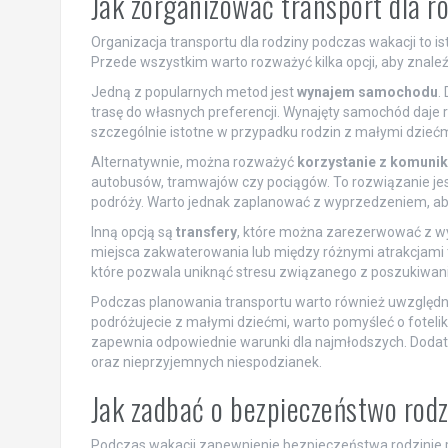
Jak zorganizować transport dla r
Organizacja transportu dla rodziny podczas wakacji to i
Przede wszystkim warto rozważyć kilka opcji, aby znale
Jedną z popularnych metod jest
wynajem samochodu
.
trasę do własnych preferencji. Wynajęty samochód daje 
szczególnie istotne w przypadku rodzin z małymi dziećm
Alternatywnie, można rozważyć
korzystanie z komunika
autobusów, tramwajów czy pociągów. To rozwiązanie jest
podróży. Warto jednak zaplanować z wyprzedzeniem, aby
Inną opcją są
transfery
, które można zarezerwować z wyp
miejsca zakwaterowania lub między różnymi atrakcjami 
które pozwala uniknąć stresu związanego z poszukiwani
Podczas planowania transportu warto również uwzględnić
podróżujecie z małymi dziećmi, warto pomyśleć o fotel
zapewnia odpowiednie warunki dla najmłodszych. Doda
oraz nieprzyjemnych niespodzianek.
Jak zadbać o bezpieczeństwo rod
Podczas wakacji zapewnienie bezpieczeństwa rodzinie po