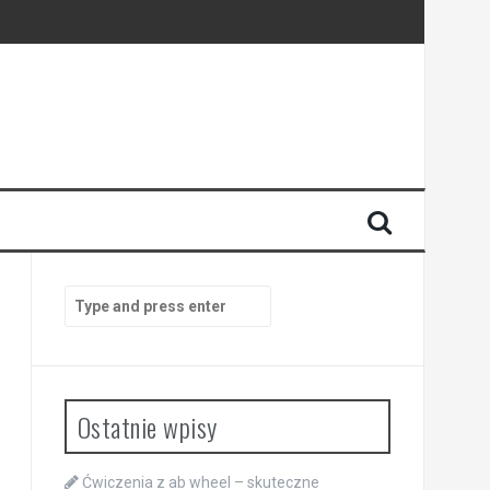
Search
for:
Ostatnie wpisy
Ćwiczenia z ab wheel – skuteczne