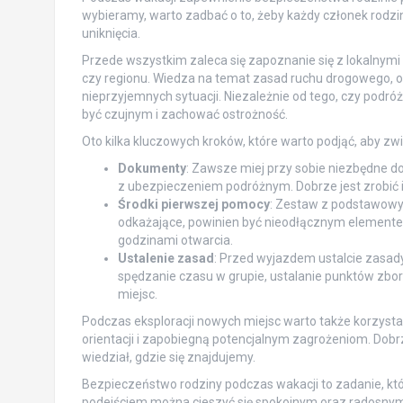
wybieramy, warto zadbać o to, żeby każdy członek rodz
uniknięcia.
Przede wszystkim zaleca się zapoznanie się z lokalnymi p
czy regionu. Wiedza na temat zasad ruchu drogowego,
nieprzyjemnych sytuacji. Niezależnie od tego, czy pod
być czujnym i zachować ostrożność.
Oto kilka kluczowych kroków, które warto podjąć, aby z
Dokumenty
: Zawsze miej przy sobie niezbędne d
z ubezpieczeniem podróżnym. Dobrze jest zrobić 
Środki pierwszej pomocy
: Zestaw z podstawowym
odkażające, powinien być nieodłącznym elementem
godzinami otwarcia.
Ustalenie zasad
: Przed wyjazdem ustalcie zasad
spędzanie czasu w grupie, ustalanie punktów zbor
miejsc.
Podczas eksploracji nowych miejsc warto także korzysta
orientacji i zapobiegną potencjalnym zagrożeniom. Dobrz
wiedział, gdzie się znajdujemy.
Bezpieczeństwo rodziny podczas wakacji to zadanie, kt
podejściem można cieszyć się spokojnym oraz radosny