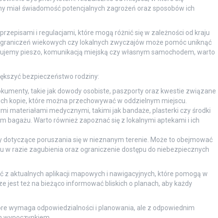
iny miał świadomość potencjalnych zagrożeń oraz sposobów ich
rzepisami i regulacjami, które mogą różnić się w zależności od kraju
 ograniczeń wiekowych czy lokalnych zwyczajów może pomóc uniknąć
różujemy pieszo, komunikacją miejską czy własnym samochodem, warto
większyć bezpieczeństwo rodziny:
okumenty, takie jak dowody osobiste, paszporty oraz kwestie związane
ich kopie, które można przechowywać w oddzielnym miejscu.
i materiałami medycznymi, takimi jak bandaże, plasterki czy środki
 bagażu. Warto również zapoznać się z lokalnymi aptekami i ich
y dotyczące poruszania się w nieznanym terenie. Może to obejmować
u w razie zagubienia oraz ograniczenie dostępu do niebezpiecznych
ć z aktualnych aplikacji mapowych i nawigacyjnych, które pomogą w
e jest też na bieżąco informować bliskich o planach, aby każdy
óre wymaga odpowiedzialności i planowania, ale z odpowiednim
m wypoczynkiem.