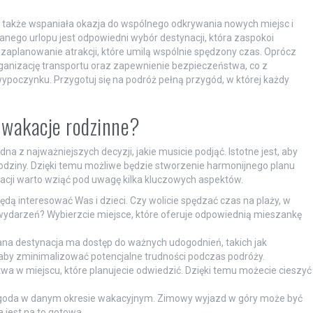
e także wspaniała okazja do wspólnego odkrywania nowych miejsc i
ego urlopu jest odpowiedni wybór destynacji, która zaspokoi
 zaplanowanie atrakcji, które umilą wspólnie spędzony czas. Oprócz
ganizację transportu oraz zapewnienie bezpieczeństwa, co z
poczynku. Przygotuj się na podróż pełną przygód, w której każdy
 wakacje rodzinne?
a z najważniejszych decyzji, jakie musicie podjąć. Istotne jest, aby
odziny. Dzięki temu możliwe będzie stworzenie harmonijnego planu
zacji warto wziąć pod uwagę kilka kluczowych aspektów.
 będą interesować Was i dzieci. Czy wolicie spędzać czas na plaży, w
wydarzeń? Wybierzcie miejsce, które oferuje odpowiednią mieszankę
brana destynacja ma dostęp do ważnych udogodnień, takich jak
, aby zminimalizować potencjalne trudności podczas podróży.
wa w miejscu, które planujecie odwiedzić. Dzięki temu możecie cieszyć
pogoda w danym okresie wakacyjnym. Zimowy wyjazd w góry może być
a jest na to gotowa.