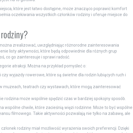
miejsca, które jest łatwo dostępne, może znacząco poprawić komfort
spełnia oczekiwania wszystkich członków rodziny i oferuje miejsce do
 rodziny?
re można zrealizować, uwzględniając różnorodne zainteresowania
enie listy aktywności, które będą odpowiednie dla różnych grup
, co go zainteresuje i sprawi radość.
orie atrakcji. Można na przykład pomyśleć o:
ki czy wyjazdy rowerowe, które są świetne dla rodzin lubiących ruch i
ty w muzeach, teatrach czy wystawach, które mogą zainteresować
zie rodzina może wspólnie spędzić czas w bardziej spokojny sposób.
wspólne chwile, które zacieśnią więzi rodzinne. Może to być wspólne
eansu filmowego. Takie aktywności pozwalają nie tylko na zabawę, ale
dy członek rodziny miał możliwość wyrażenia swoich preferencji. Dzięki