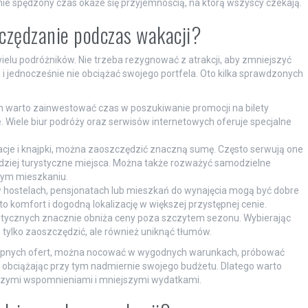
e spędzony czas okaże się przyjemnością, na którą wszyscy czekają.
zczędzanie podczas wakacji?
ielu podróżników. Nie trzeba rezygnować z atrakcji, aby zmniejszyć
m i jednocześnie nie obciążać swojego portfela. Oto kilka sprawdzonych
warto zainwestować czas w poszukiwanie promocji na bilety
. Wiele biur podróży oraz serwisów internetowych oferuje specjalne
acje i knajpki, można zaoszczędzić znaczną sumę. Często serwują one
rdziej turystyczne miejsca. Można także rozważyć samodzielne
tym mieszkaniu.
 hostelach, pensjonatach lub mieszkań do wynajęcia mogą być dobre
to komfort i dogodną lokalizację w większej przystępnej cenie.
stycznych znacznie obniża ceny poza szczytem sezonu. Wybierając
tylko zaoszczędzić, ale również uniknąć tłumów.
tępnych ofert, można nocować w wygodnych warunkach, próbować
e obciążając przy tym nadmiernie swojego budżetu. Dlatego warto
szymi wspomnieniami i mniejszymi wydatkami.