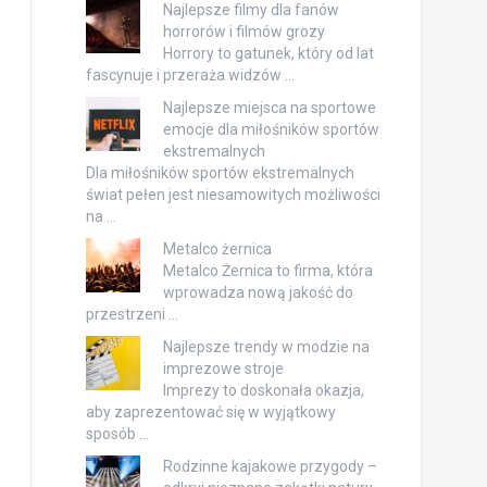
Najlepsze filmy dla fanów
horrorów i filmów grozy
Horrory to gatunek, który od lat
fascynuje i przeraża widzów …
Najlepsze miejsca na sportowe
emocje dla miłośników sportów
ekstremalnych
Dla miłośników sportów ekstremalnych
świat pełen jest niesamowitych możliwości
na …
Metalco żernica
Metalco Żernica to firma, która
wprowadza nową jakość do
przestrzeni …
Najlepsze trendy w modzie na
imprezowe stroje
Imprezy to doskonała okazja,
aby zaprezentować się w wyjątkowy
sposób …
Rodzinne kajakowe przygody –