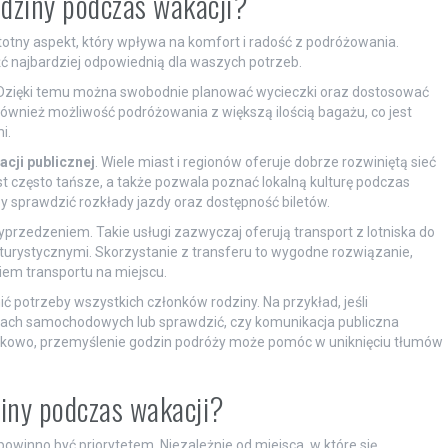
odziny podczas wakacji?
stotny aspekt, który wpływa na komfort i radość z podróżowania.
źć najbardziej odpowiednią dla waszych potrzeb.
 Dzięki temu można swobodnie planować wycieczki oraz dostosować
również możliwość podróżowania z większą ilością bagażu, co jest
i.
cji publicznej
. Wiele miast i regionów oferuje dobrze rozwiniętą sieć
 często tańsze, a także pozwala poznać lokalną kulturę podczas
 sprawdzić rozkłady jazdy oraz dostępność biletów.
rzedzeniem. Takie usługi zazwyczaj oferują transport z lotniska do
turystycznymi. Skorzystanie z transferu to wygodne rozwiązanie,
em transportu na miejscu.
 potrzeby wszystkich członków rodziny. Na przykład, jeśli
ikach samochodowych lub sprawdzić, czy komunikacja publiczna
tkowo, przemyślenie godzin podróży może pomóc w uniknięciu tłumów
ziny podczas wakacji?
winno być priorytetem. Niezależnie od miejsca, w które się