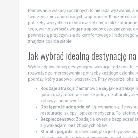
Planowanie wakacji rodzinnych to nie lada wyzwanie, al
tworzenia niezapomnianych wspomnień. Kluczem do udan
potrzeby wszystkich członków rodziny, a także staranne
tego, warto zwrócić uwagę na sposoby oszczędzania, or
pewnością przyczyni się do komfortowego i radosnego wy
znajdzie coś dla siebie!
Jak wybrać idealną destynację na
Wybór odpowiedniej destynacji na wakacje rodzinne to jedn
rozważyć zainteresowania i potrzeby każdego członka r
podróży, który zadowoli wszystkich. Przy wyborze lokali
Rodzaje atrakcji
: Zastanówcie się, jakie atrakcje
górach, czy może w mieście pełnym kulturalnych 
zabawy i odpoczynku.
Dostępność udogodnień
: Upewnijcie się, że wy
restauracje, sklepy i opieka medyczna. To istotne
Bezpieczeństwo
: Zbadajcie kwestie bezpieczeńst
się wakacjami bez zbędnych obaw.
Klimat i pogoda
: Sprawdźcie, jaka jest typowa 
relaksujący, ale musisz upewnić się, że cała rodzin