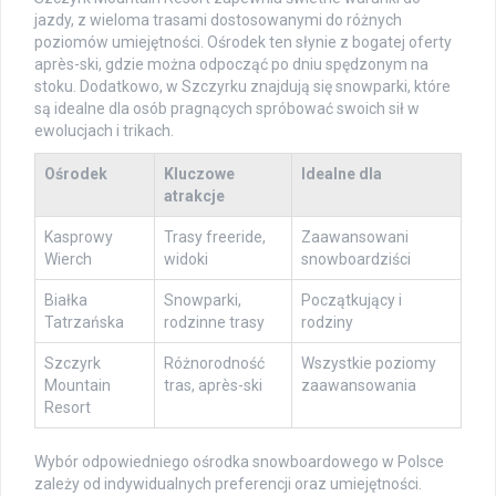
jazdy, z wieloma trasami dostosowanymi do różnych
poziomów umiejętności. Ośrodek ten słynie z bogatej oferty
après-ski, gdzie można odpocząć po dniu spędzonym na
stoku. Dodatkowo, w Szczyrku znajdują się snowparki, które
są idealne dla osób pragnących spróbować swoich sił w
ewolucjach i trikach.
Ośrodek
Kluczowe
Idealne dla
atrakcje
Kasprowy
Trasy freeride,
Zaawansowani
Wierch
widoki
snowboardziści
Białka
Snowparki,
Początkujący i
Tatrzańska
rodzinne trasy
rodziny
Szczyrk
Różnorodność
Wszystkie poziomy
Mountain
tras, après-ski
zaawansowania
Resort
Wybór odpowiedniego ośrodka snowboardowego w Polsce
zależy od indywidualnych preferencji oraz umiejętności.