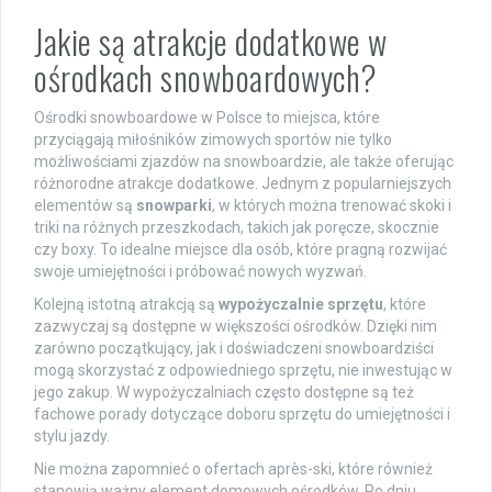
Jakie są atrakcje dodatkowe w
ośrodkach snowboardowych?
Ośrodki snowboardowe w Polsce to miejsca, które
przyciągają miłośników zimowych sportów nie tylko
możliwościami zjazdów na snowboardzie, ale także oferując
różnorodne atrakcje dodatkowe. Jednym z popularniejszych
elementów są
snowparki
, w których można trenować skoki i
triki na różnych przeszkodach, takich jak poręcze, skocznie
czy boxy. To idealne miejsce dla osób, które pragną rozwijać
swoje umiejętności i próbować nowych wyzwań.
Kolejną istotną atrakcją są
wypożyczalnie sprzętu
, które
zazwyczaj są dostępne w większości ośrodków. Dzięki nim
zarówno początkujący, jak i doświadczeni snowboardziści
mogą skorzystać z odpowiedniego sprzętu, nie inwestując w
jego zakup. W wypożyczalniach często dostępne są też
fachowe porady dotyczące doboru sprzętu do umiejętności i
stylu jazdy.
Nie można zapomnieć o ofertach après-ski, które również
stanowią ważny element domowych ośrodków. Po dniu