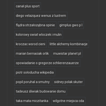
canał plus sport
diego velazquez wenus z lustrem
flądra strzałozębna opinie
gimplus gwo p l
kolorowy swiat wloczek i mulin
kroczac wsrod cieni
little alchemy kombinacje
marian bernaciak orlik
muwistar planet pl
opowiadanie o gregorze schlierenzauerze
piotr sołoducha wikipedia
popil poruhal a smutny
sidney polak skuter
tadeusz śliwiak budowanie domu
taka mała miczitanka
wilgotne miejsca cda