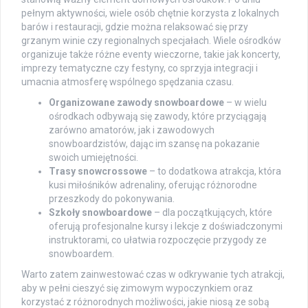
pełnym aktywności, wiele osób chętnie korzysta z lokalnych
barów i restauracji, gdzie można relaksować się przy
grzanym winie czy regionalnych specjałach. Wiele ośrodków
organizuje także różne eventy wieczorne, takie jak koncerty,
imprezy tematyczne czy festyny, co sprzyja integracji i
umacnia atmosferę wspólnego spędzania czasu.
Organizowane zawody snowboardowe
– w wielu
ośrodkach odbywają się zawody, które przyciągają
zarówno amatorów, jak i zawodowych
snowboardzistów, dając im szansę na pokazanie
swoich umiejętności.
Trasy snowcrossowe
– to dodatkowa atrakcja, która
kusi miłośników adrenaliny, oferując różnorodne
przeszkody do pokonywania.
Szkoły snowboardowe
– dla początkujących, które
oferują profesjonalne kursy i lekcje z doświadczonymi
instruktorami, co ułatwia rozpoczęcie przygody ze
snowboardem.
Warto zatem zainwestować czas w odkrywanie tych atrakcji,
aby w pełni cieszyć się zimowym wypoczynkiem oraz
korzystać z różnorodnych możliwości, jakie niosą ze sobą