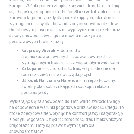
Europie. W Zakopanem znajduje się wiele tras, które różnią
się długością i stopniem trudności.
Stoki w Tatrach
oferują
zarówno łagodne zjazdy dla początkujących, jak i strome,
wymagające trasy dla doświadczonych snowboardzistów.
Dodatkowym plusem są liczne wypożyczalnie sprzętu oraz
szkoły snowboardowe, gdzie można nauczyć się
podstawowych technik jazdy.
Kasprowy Wierch
– idealne dla
średniozaawansowanych i zaawansowanych, z
wymagającymi trasami oraz wspaniałymi widokami.
Zakopane
– różnorodność tras, w tym idealne dla
rodzin z dziećmi oraz początkujących.
Ośrodek Narciarski Harenda
– mniej zatłoczony,
świetny dla osób szukających spokoju i relaksu
podczas jazdy.
Wybierając się na snowboard do Tatr, warto zwrócić uwagę
na odpowiednie warunki pogodowe oraz świeżość śniegu. To
może zdecydowanie wpłynąć na komfort jazdy i satysfakcję
z pobytu w górach. Dzięki różnorodności tras i malowniczym
krajobrazom, Tatry są prawdziwym rajem dla
snowboardzistów.