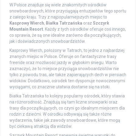
W Polsce znajduje się wiele znakomitych ośrodków
snowboardowych, które przyciągają entuzjastów tego sportu
z całego kraju. Trzy z najpopularniejszych miejsc to
Kasprowy Wierch
,
Białka Tatrzańska
oraz
Szczyrk
Mountain Resort
. Każdy z tych ośrodków oferuje coś innego,
co sprawia, że są one idealne zarówno dla początkujących,
jak i doświadczonych snowboardzistów.
Kasprowy Wierch, położony w Tatrach, to jedno z najbardziej
znanych miejsc w Polsce. Oferuje on fantastyczne trasy
freeride oraz możliwość jazdy w głębokim śniegu. Warto
zaznaczyć, że to miejsce przyciąga snowboardzistów nie
tylko z powodu tras, ale także zapierających dech w piersiach
widoków. Dodatkowo, ośrodek ten dysponuje nowoczesnymi
wyciągami, co znacznie ułatwia dostanie się na stoki.
Białka Tatrzańska to kolejny popularny ośrodek, który stawia
na różnorodność. Znajdują się tam liczne snowparki oraz
trasy dla początkujących, co czyni go idealnym miejscem dla
rodzin z dziećmi. W ośrodku odbywają się także różne
wydarzenia, takie jak zawody snowboardowe, które mogą
być ciekawą atrakcją dla widzów.
Szczyrk Mountain Resort zapewnia świetne warunki do