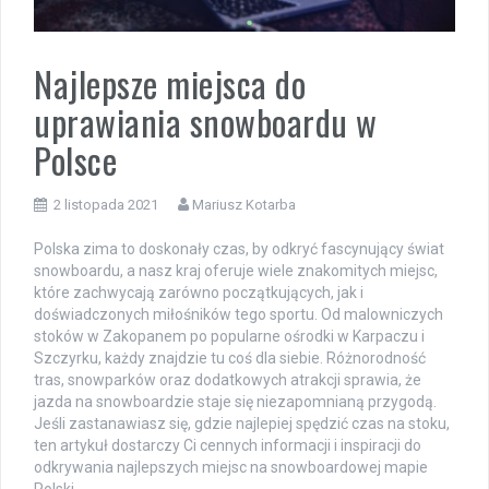
Najlepsze miejsca do
uprawiania snowboardu w
Polsce
2 listopada 2021
Mariusz Kotarba
Polska zima to doskonały czas, by odkryć fascynujący świat
snowboardu, a nasz kraj oferuje wiele znakomitych miejsc,
które zachwycają zarówno początkujących, jak i
doświadczonych miłośników tego sportu. Od malowniczych
stoków w Zakopanem po popularne ośrodki w Karpaczu i
Szczyrku, każdy znajdzie tu coś dla siebie. Różnorodność
tras, snowparków oraz dodatkowych atrakcji sprawia, że
jazda na snowboardzie staje się niezapomnianą przygodą.
Jeśli zastanawiasz się, gdzie najlepiej spędzić czas na stoku,
ten artykuł dostarczy Ci cennych informacji i inspiracji do
odkrywania najlepszych miejsc na snowboardowej mapie