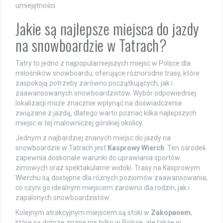
umiejętności.
Jakie są najlepsze miejsca do jazdy
na snowboardzie w Tatrach?
Tatry to jedno z najpopularniejszych miejsc w Polsce dla
miłośników snowboardu, oferujące różnorodne trasy, które
zaspokoją potrzeby zarówno początkujących, jak i
zaawansowanych snowboardzistów. Wybór odpowiedniej
lokalizacji może znacznie wpłynąć na doświadczenia
związane z jazdą, dlatego warto poznać kilka najlepszych
miejsc w tej malowniczej górskiej okolicy.
Jednym z najbardziej znanych miejsc do jazdy na
snowboardzie w Tatrach jest
Kasprowy Wierch
. Ten ośrodek
zapewnia doskonałe warunki do uprawiania sportów
zimowych oraz spektakularne widoki. Trasy na Kasprowym
Wierchu są dostępne dla różnych poziomów zaawansowania,
co czyni go idealnym miejscem zarówno dla rodzin, jak i
zapalonych snowboardzistów.
Kolejnym atrakcyjnym miejscem są stoki w
Zakopanem
,
które są dobrze znane nie tylko w Polsce, ale także w