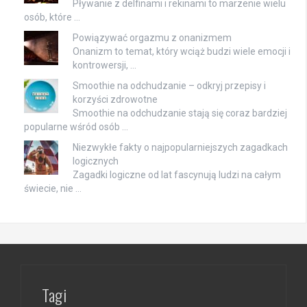
Pływanie z delfinami i rekinami to marzenie wielu
osób, które …
Powiązywać orgazmu z onanizmem
Onanizm to temat, który wciąż budzi wiele emocji i
kontrowersji, …
Smoothie na odchudzanie – odkryj przepisy i
korzyści zdrowotne
Smoothie na odchudzanie stają się coraz bardziej
popularne wśród osób …
Niezwykłe fakty o najpopularniejszych zagadkach
logicznych
Zagadki logiczne od lat fascynują ludzi na całym
świecie, nie …
Tagi