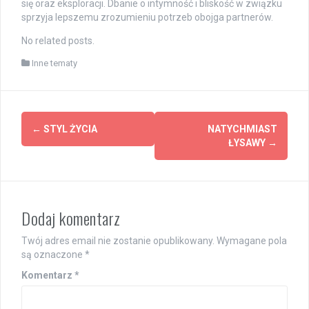
się oraz eksploracji. Dbanie o intymność i bliskość w związku
sprzyja lepszemu zrozumieniu potrzeb obojga partnerów.
No related posts.
Inne tematy
Post
←
STYL ŻYCIA
NATYCHMIAST
navigation
ŁYSAWY
→
Dodaj komentarz
Twój adres email nie zostanie opublikowany.
Wymagane pola
są oznaczone
*
Komentarz
*