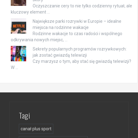
Oczyszczanie cery to nie tylko codzienny rytuał, ale
kluczowy element …
Największe parki rozrywki w Europie – idealne
miejsca na rodzinne wakacje
Rodzinne wakacje to czas radości i wspólnego
odkrywania nowych miejsc, …
Sekrety popularnych programów rozrywkowych:
jak zostać gwiazdą telewizji
Czy marzysz o tym, aby stać się gwiazdą telewizji?
W …
Tagi
canał plus sport