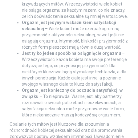
krzywdzących mitów. W rzeczywistości wiele kobiet
nie osiąga orgazmu za każdym razem, co nie znaczy,
że ich doświadczenia seksualne są mniej wartościowe.
Orgazm jest jedynym wskaźnikiem satysfakcji
seksualnej
– Wiele kobiet może czerpać ogromną
przyjemność z aktywności seksualnej, nawet jeśli nie
osiągają orgazmu. Intymność, bliskość i przyjemność z
różnych form pieszczot mają równie dużą wartość.
Jest tylko jeden sposób na osiągnięcie orgazmu
–
W rzeczywistości każda kobieta ma swoje preferencje
dotyczące tego, co przynosi jej przyjemność. Dla
niektórych kluczowe będą stymulacje łechtaczki, a dla
innych penetracja. Każde ciało jest inne, a poznanie
swojego własnego ciała to klucz do satysfakcji.
Orgazm jest konieczny do poczucia satysfakcji w
związku
– To nieprawda. Ważne jest, aby partnerzy
rozmawiali o swoich potrzebach i oczekiwaniach, a
satysfakcja seksualna może przyjmować wiele form,
które niekoniecznie muszą kończyć się orgazmem.
Obalanie tych mitów jest kluczowe dla zrozumienia
różnorodności kobiecej seksualności oraz dla promowania
zdrowszych postaw względem intymności. Uświadomienie