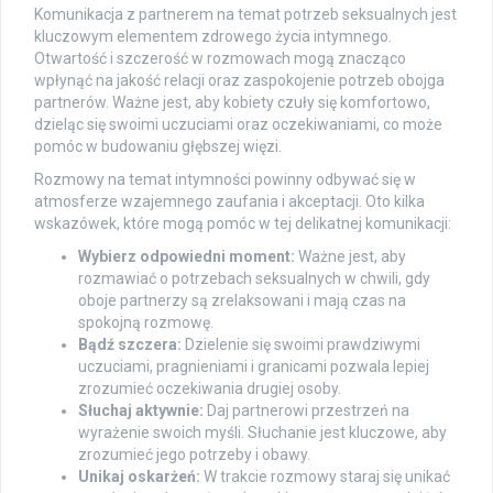
Komunikacja z partnerem na temat potrzeb seksualnych jest
kluczowym elementem zdrowego życia intymnego.
Otwartość i szczerość w rozmowach mogą znacząco
wpłynąć na jakość relacji oraz zaspokojenie potrzeb obojga
partnerów. Ważne jest, aby kobiety czuły się komfortowo,
dzieląc się swoimi uczuciami oraz oczekiwaniami, co może
pomóc w budowaniu głębszej więzi.
Rozmowy na temat intymności powinny odbywać się w
atmosferze wzajemnego zaufania i akceptacji. Oto kilka
wskazówek, które mogą pomóc w tej delikatnej komunikacji:
Wybierz odpowiedni moment:
Ważne jest, aby
rozmawiać o potrzebach seksualnych w chwili, gdy
oboje partnerzy są zrelaksowani i mają czas na
spokojną rozmowę.
Bądź szczera:
Dzielenie się swoimi prawdziwymi
uczuciami, pragnieniami i granicami pozwala lepiej
zrozumieć oczekiwania drugiej osoby.
Słuchaj aktywnie:
Daj partnerowi przestrzeń na
wyrażenie swoich myśli. Słuchanie jest kluczowe, aby
zrozumieć jego potrzeby i obawy.
Unikaj oskarżeń:
W trakcie rozmowy staraj się unikać