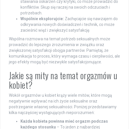
stawiania oskarżeń czy krytyki, co może prowadzić do
konfliktów. Skup się raczej na swoich odczuciach i
potrzebach.
Wspólnie eksplorujcie:
Zachęcajcie się nawzajem do
odkrywania nowych doświadczeń i technik, co może
zacieśnić więź i zwiększyć satysfakcję.
Wspólna rozmowa na temat potrzeb seksualnych może
prowadzić do lepszego zrozumienia w związku oraz
zwiększonej satysfakcji obojga partnerów. Pamiętaj, że
komunikacja to proces, który wymaga czasu i cierpliwości, ale
jego efekty mogą być niezwykle satysfakcjonujące.
Jakie są mity na temat orgazmów u
kobiet?
Wokół orgazmów u kobiet krąży wiele mitów, które mogą
negatywnie wpływać na ich życie seksualne oraz
postrzeganie własnej seksualności. Poniżej przedstawiamy
kilka najczęściej występujących nieporozumień:
Każda kobieta powinna mieć orgazm podczas
każdego stosunku
– To jeden z najbardziej