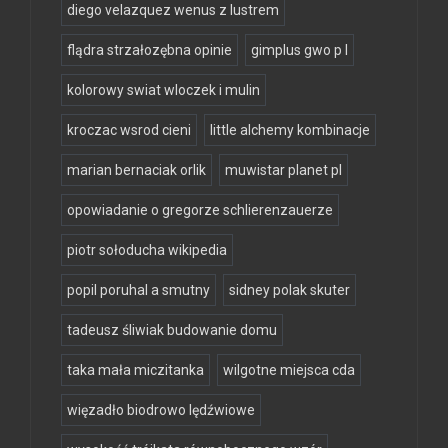
diego velazquez wenus z lustrem
flądra strzałozębna opinie
gimplus gwo p l
kolorowy swiat wloczek i mulin
kroczac wsrod cieni
little alchemy kombinacje
marian bernaciak orlik
muwistar planet pl
opowiadanie o gregorze schlierenzauerze
piotr sołoducha wikipedia
popil poruhal a smutny
sidney polak skuter
tadeusz śliwiak budowanie domu
taka mała miczitanka
wilgotne miejsca cda
więzadło biodrowo lędźwiowe