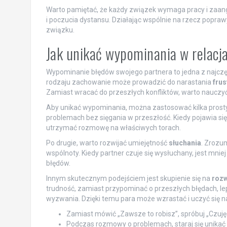
Warto pamiętać, że każdy związek wymaga pracy i zaang
i poczucia dystansu. Działając wspólnie na rzecz popra
związku.
Jak unikać wypominania w relacj
Wypominanie błędów swojego partnera to jedna z najcz
rodzaju zachowanie może prowadzić do narastania
frus
Zamiast wracać do przeszłych konfliktów, warto nauczyć si
Aby unikać wypominania, można zastosować kilka prostyc
problemach bez sięgania w przeszłość. Kiedy pojawia si
utrzymać rozmowę na właściwych torach.
Po drugie, warto rozwijać umiejętność
słuchania
. Zrozu
wspólnoty. Kiedy partner czuje się wysłuchany, jest mnie
błędów.
Innym skutecznym podejściem jest skupienie się na
rozw
trudność, zamiast przypominać o przeszłych błędach, lep
wyzwania. Dzięki temu para może wzrastać i uczyć się 
Zamiast mówić „Zawsze to robisz”, spróbuj „Czuję si
Podczas rozmowy o problemach, staraj się unikać