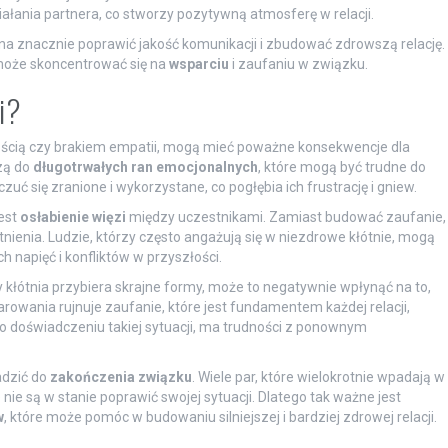
łania partnera, co stworzy pozytywną atmosferę w relacji.
na znacznie poprawić jakość komunikacji i zbudować zdrowszą relację.
może skoncentrować się na
wsparciu
i zaufaniu w związku.
i?
iwością czy brakiem empatii, mogą mieć poważne konsekwencje dla
dzą do
długotrwałych ran emocjonalnych
, które mogą być trudne do
ć się zranione i wykorzystane, co pogłębia ich frustrację i gniew.
est
osłabienie więzi
między uczestnikami. Zamiast budować zaufanie,
tnienia. Ludzie, którzy często angażują się w niezdrowe kłótnie, mogą
 napięć i konfliktów w przyszłości.
dy kłótnia przybiera skrajne formy, może to negatywnie wpłynąć na to,
owania rujnuje zaufanie, które jest fundamentem każdej relacji,
 po doświadczeniu takiej sytuacji, ma trudności z ponownym
adzić do
zakończenia związku
. Wiele par, które wielokrotnie wpadają w
e nie są w stanie poprawić swojej sytuacji. Dlatego tak ważne jest
w
, które może pomóc w budowaniu silniejszej i bardziej zdrowej relacji.