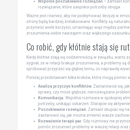
Wspólne poszukiwanie rozwiązań
– zamiast konc
rozwiązanie, które zaspokoi potrzeby obojga.
Ważne jest również, aby nie podejmować decyzji w emocjac
strony będą bardziej zrelaksowane. Konflikty są naturaln
przynieść wiele korzyści, umacniając więź między partn
zrozumienia siebie nawzajem oraz większego szacunku dl
Co robić, gdy kłótnie stają się ru
Kiedy kłótnie stają się codziennością w związku, warto za
sygnał, że w relacji brakuje zrozumienia, a problemy są 
spróbować przyjrzeć się głębiej temu, co naprawdę wywoł
Poniżej przedstawiam kilka kroków, które mogą pomóc w ra
Analiza przyczyn konfliktów.
Zastanówcie się, jaki
sprawy, czy może głębsze, nierozwiązane proble
Komunikacja.
Wspólna rozmowa w spokojnej atmos
potrzeby, unikając oskarżeń. Starajcie się aktywnie
Poszukiwanie rozwiązań.
Zamiast skupiać się na
zastanowić się, jak można zmienić wasze zachowa
Rozważenie terapii par.
Gdy rozmowy nie przynosz
pomóc zrozumieć problemy w waszej relacji oraz