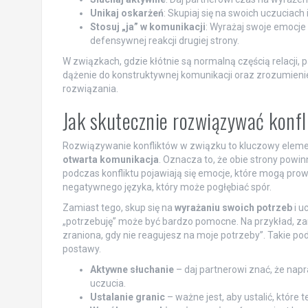
Unikaj oskarżeń
: Skupiaj się na swoich uczuciac
Stosuj „ja” w komunikacji
: Wyrażaj swoje emocje
defensywnej reakcji drugiej strony.
W związkach, gdzie kłótnie są normalną częścią relacji, 
dążenie do konstruktywnej komunikacji oraz zrozumieni
rozwiązania.
Jak skutecznie rozwiązywać konfl
Rozwiązywanie konfliktów w związku to kluczowy element,
otwarta komunikacja
. Oznacza to, że obie strony powin
podczas konfliktu pojawiają się emocje, które mogą prow
negatywnego języka, który może pogłębiać spór.
Zamiast tego, skup się na
wyrażaniu swoich potrzeb
i u
„potrzebuję” może być bardzo pomocne. Na przykład, zam
zraniona, gdy nie reagujesz na moje potrzeby”. Takie po
postawy.
Aktywne słuchanie
– daj partnerowi znać, że napr
uczucia.
Ustalanie granic
– ważne jest, aby ustalić, które 