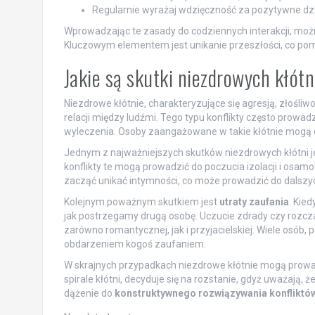
Regularnie wyrażaj wdzięczność za pozytywne dzia
Wprowadzając te zasady do codziennych interakcji, moż
Kluczowym elementem jest unikanie przeszłości, co po
Jakie są skutki niezdrowych kłótn
Niezdrowe kłótnie, charakteryzujące się agresją, złośl
relacji między ludźmi. Tego typu konflikty często prowa
wyleczenia. Osoby zaangażowane w takie kłótnie mogą czu
Jednym z najważniejszych skutków niezdrowych kłótni j
konflikty te mogą prowadzić do poczucia izolacji i osamo
zacząć unikać intymności, co może prowadzić do dalszych
Kolejnym poważnym skutkiem jest
utraty zaufania
. Kie
jak postrzegamy drugą osobę. Uczucie zdrady czy rozczar
zarówno romantycznej, jak i przyjacielskiej. Wiele osób,
obdarzeniem kogoś zaufaniem.
W skrajnych przypadkach niezdrowe kłótnie mogą prow
spirale kłótni, decyduje się na rozstanie, gdyż uważają, ż
dążenie do
konstruktywnego rozwiązywania konfliktó