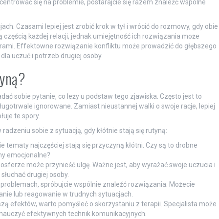
entrować się na problemie, postarajcie się razem znaleźć wspólne
h. Czasami lepiej jest zrobić krok w tył i wrócić do rozmowy, gdy obie
ą częścią każdej relacji, jednak umiejętność ich rozwiązania może
erami. Effektowne rozwiązanie konfliktu może prowadzić do głębszego
a uczuć i potrzeb drugiej osoby.
tyną?
dać sobie pytanie, co leży u podstaw tego zjawiska. Często jest to
długotrwale ignorowane. Zamiast nieustannej walki o swoje racje, lepiej
uje te spory.
dzeniu sobie z sytuacją, gdy kłótnie stają się rutyną:
e tematy najczęściej stają się przyczyną kłótni. Czy są to drobne
my emocjonalne?
ferze może przynieść ulgę. Ważne jest, aby wyrażać swoje uczucia i
 słuchać drugiej osoby.
 problemach, spróbujcie wspólnie znaleźć rozwiązania. Możecie
nie lub reagowanie w trudnych sytuacjach.
ą efektów, warto pomyśleć o skorzystaniu z terapii. Specjalista może
 nauczyć efektywnych technik komunikacyjnych.