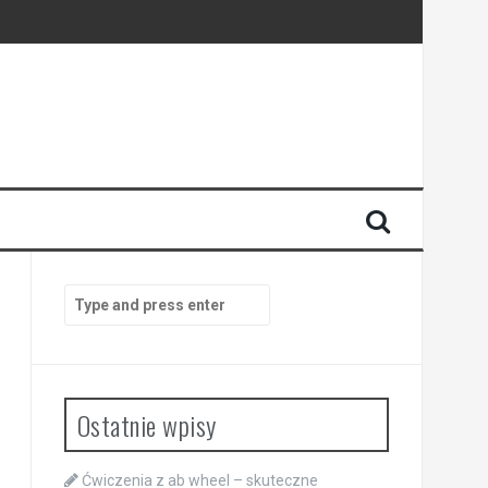
Search
for:
Ostatnie wpisy
Ćwiczenia z ab wheel – skuteczne