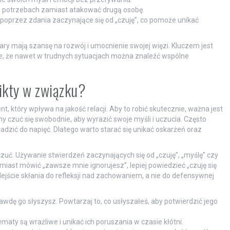
h i potrzebach zamiast atakować drugą osobę.
 poprzez zdania zaczynające się od „czuję”, co pomoże unikać
pary mają szansę na rozwój i umocnienie swojej więzi. Kluczem jest
e, że nawet w trudnych sytuacjach można znaleźć wspólne
ikty w związku?
 który wpływa na jakość relacji. Aby to robić skutecznie, ważna jest
ny czuć się swobodnie, aby wyrazić swoje myśli i uczucia. Często
adzić do napięć. Dlatego warto starać się unikać oskarżeń oraz
czuć. Używanie stwierdzeń zaczynających się od „czuję”, „myślę” czy
iast mówić „zawsze mnie ignorujesz”, lepiej powiedzieć „czuję się
dejście skłania do refleksji nad zachowaniem, a nie do defensywnej
awdę go słyszysz. Powtarzaj to, co usłyszałeś, aby potwierdzić jego
tematy są wrażliwe i unikać ich poruszania w czasie kłótni.