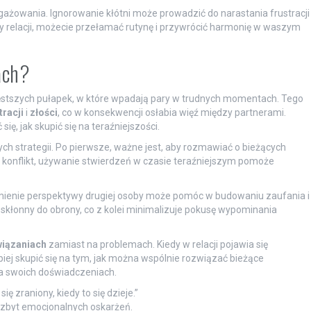
ażowania. Ignorowanie kłótni może prowadzić do narastania frustracji
wy relacji, możecie przełamać rutynę i przywrócić harmonię w waszym
ach?
ęstszych pułapek, w które wpadają pary w trudnych momentach. Tego
tracji
i
złości
, co w konsekwencji osłabia więź między partnerami.
ę, jak skupić się na teraźniejszości.
h strategii. Po pierwsze, ważne jest, aby rozmawiać o bieżących
ę konflikt, używanie stwierdzeń w czasie teraźniejszym pomoże
mienie perspektywy drugiej osoby może pomóc w budowaniu zaufania i
j skłonny do obrony, co z kolei minimalizuje pokusę wypominania
iązaniach
zamiast na problemach. Kiedy w relacji pojawia się
iej skupić się na tym, jak można wspólnie rozwiązać bieżące
na swoich doświadczeniach.
ę zraniony, kiedy to się dzieje.”
 zbyt emocjonalnych oskarżeń.