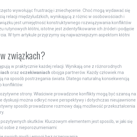
, często wywołując frustrację i zniechęcenie. Choć mogą wydawać się
ią relacji międzyludzkich, wynikającą z różnic w osobowościach i
iązku jest umiejętność konstruktywnego rozwiązywania konfliktów
rutynowych kłótni, istotne jest zidentyfikowanie ich źródeł i podjęcie
cia. W tym artykule przyjrzymy się najważniejszym aspektom kłótni
e w związkach?
ują w praktycznie każdej relacji. Wynikają one z różnorodnych
ciach
oraz
oczekiwaniach
obojga partnerów. Każdy człowiek ma
ją na sposób postrzegania świata. Dlatego naturalną konsekwencją
 konfliktów.
 pozytywne strony. Właściwie prowadzone konflikty mogą być szansą na
cie dyskusji można odkryć nowe perspektywy i dotychczas nieujawnione
ruktywny sposób prowadzone rozmowy dają możliwość przekształcenia
ry.
o pozytywnych skutków. Kluczowym elementem jest sposób, w jaki się
ić sobie z nieporozumieniami:
ie swoich myśli i emocji bez przerywania.