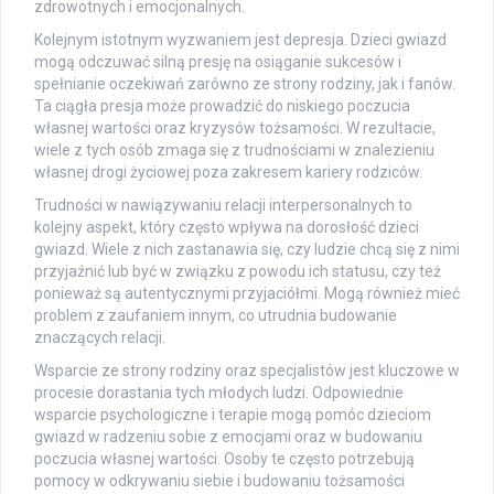
zdrowotnych i emocjonalnych.
Kolejnym istotnym wyzwaniem jest depresja. Dzieci gwiazd
mogą odczuwać silną presję na osiąganie sukcesów i
spełnianie oczekiwań zarówno ze strony rodziny, jak i fanów.
Ta ciągła presja może prowadzić do niskiego poczucia
własnej wartości oraz kryzysów tożsamości. W rezultacie,
wiele z tych osób zmaga się z trudnościami w znalezieniu
własnej drogi życiowej poza zakresem kariery rodziców.
Trudności w nawiązywaniu relacji interpersonalnych to
kolejny aspekt, który często wpływa na dorosłość dzieci
gwiazd. Wiele z nich zastanawia się, czy ludzie chcą się z nimi
przyjaźnić lub być w związku z powodu ich statusu, czy też
ponieważ są autentycznymi przyjaciółmi. Mogą również mieć
problem z zaufaniem innym, co utrudnia budowanie
znaczących relacji.
Wsparcie ze strony rodziny oraz specjalistów jest kluczowe w
procesie dorastania tych młodych ludzi. Odpowiednie
wsparcie psychologiczne i terapie mogą pomóc dzieciom
gwiazd w radzeniu sobie z emocjami oraz w budowaniu
poczucia własnej wartości. Osoby te często potrzebują
pomocy w odkrywaniu siebie i budowaniu tożsamości