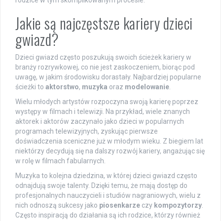
rodzice w tym skomplikowanym procesie.
Jakie są najczęstsze kariery dzieci
gwiazd?
Dzieci gwiazd często poszukują swoich ścieżek kariery w
branży rozrywkowej, co nie jest zaskoczeniem, biorąc pod
uwagę, w jakim środowisku dorastały. Najbardziej popularne
ścieżki to
aktorstwo
,
muzyka
oraz
modelowanie
.
Wielu młodych artystów rozpoczyna swoją karierę poprzez
występy w filmach i telewizji. Na przykład, wiele znanych
aktorek i aktorów zaczynało jako dzieci w popularnych
programach telewizyjnych, zyskując pierwsze
doświadczenia sceniczne już w młodym wieku. Z biegiem lat
niektórzy decydują się na dalszy rozwój kariery, angażując się
w rolę w filmach fabularnych.
Muzyka to kolejna dziedzina, w której dzieci gwiazd często
odnajdują swoje talenty. Dzięki temu, że mają dostęp do
profesjonalnych nauczycieli i studiów nagraniowych, wielu z
nich odnoszą sukcesy jako
piosenkarze
czy
kompozytorzy
.
Często inspiracją do działania są ich rodzice, którzy również