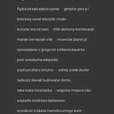
flądra strzałozębna opinie
gimplus gwo p l
kolorowy swiat wloczek i mulin
kroczac wsrod cieni
little alchemy kombinacje
marian bernaciak orlik
muwistar planet pl
opowiadanie o gregorze schlierenzauerze
piotr sołoducha wikipedia
popil poruhal a smutny
sidney polak skuter
tadeusz śliwiak budowanie domu
taka mała miczitanka
wilgotne miejsca cda
więzadło biodrowo lędźwiowe
wysokość trójkata równobocznego wzór