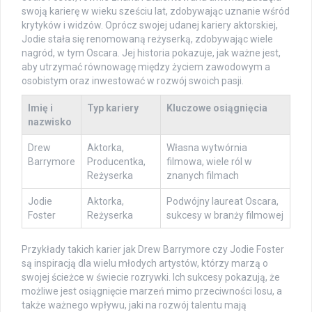
swoją karierę w wieku sześciu lat, zdobywając uznanie wśród
krytyków i widzów. Oprócz swojej udanej kariery aktorskiej,
Jodie stała się renomowaną reżyserką, zdobywając wiele
nagród, w tym Oscara. Jej historia pokazuje, jak ważne jest,
aby utrzymać równowagę między życiem zawodowym a
osobistym oraz inwestować w rozwój swoich pasji.
Imię i
Typ kariery
Kluczowe osiągnięcia
nazwisko
Drew
Aktorka,
Własna wytwórnia
Barrymore
Producentka,
filmowa, wiele ról w
Reżyserka
znanych filmach
Jodie
Aktorka,
Podwójny laureat Oscara,
Foster
Reżyserka
sukcesy w branży filmowej
Przykłady takich karier jak Drew Barrymore czy Jodie Foster
są inspiracją dla wielu młodych artystów, którzy marzą o
swojej ścieżce w świecie rozrywki. Ich sukcesy pokazują, że
możliwe jest osiągnięcie marzeń mimo przeciwności losu, a
także ważnego wpływu, jaki na rozwój talentu mają