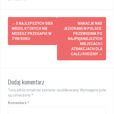
Post
←
5 NAJLEPSZYCH GIER
WAKACJE NAD
navigation
WIDEO, KTÓRYCH NIE
JEZIORAMI W POLSCE:
MOŻESZ PRZEGAPIĆ W
PRZEWODNIK PO
TYM ROKU
NAJPIĘKNIEJSZYCH
MIEJSCACH I
ATRAKCJACH DLA
CAŁEJ RODZINY
→
Dodaj komentarz
Twój adres email nie zostanie opublikowany.
Wymagane pola
są oznaczone
*
Komentarz
*