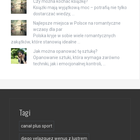
Czy można kochać książkę?
Książki mają wyjątkową moc – potrafią nie tylko
dostarczać wiedzy, …
Najlepsze miejsca w Polsce na romantyczne
wczasy dla par
Polska kryje w sobie wiele romantycznych
zakątków, które stanowią idealne …
Jak można opanować tę sztukę?
Opanowanie sztuki, która wymaga zarówno
techniki, jak i emocjonalnej kontroli, …
Tagi
canał plus sport
diego velazquez wenus z lustrem