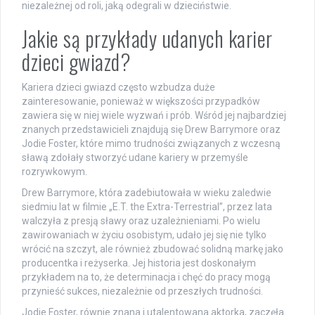
niezależnej od roli, jaką odegrali w dzieciństwie.
Jakie są przykłady udanych karier
dzieci gwiazd?
Kariera dzieci gwiazd często wzbudza duże
zainteresowanie, ponieważ w większości przypadków
zawiera się w niej wiele wyzwań i prób. Wśród jej najbardziej
znanych przedstawicieli znajdują się Drew Barrymore oraz
Jodie Foster, które mimo trudności związanych z wczesną
sławą zdołały stworzyć udane kariery w przemyśle
rozrywkowym.
Drew Barrymore, która zadebiutowała w wieku zaledwie
siedmiu lat w filmie „E.T. the Extra-Terrestrial”, przez lata
walczyła z presją sławy oraz uzależnieniami. Po wielu
zawirowaniach w życiu osobistym, udało jej się nie tylko
wrócić na szczyt, ale również zbudować solidną markę jako
producentka i reżyserka. Jej historia jest doskonałym
przykładem na to, że determinacja i chęć do pracy mogą
przynieść sukces, niezależnie od przeszłych trudności.
Jodie Foster, równie znana i utalentowana aktorka, zaczęła