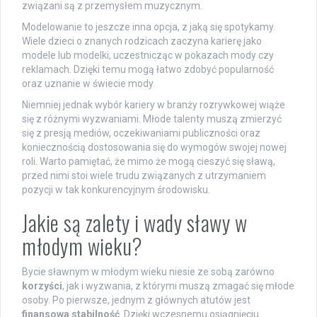
związani są z przemysłem muzycznym.
Modelowanie to jeszcze inna opcja, z jaką się spotykamy.
Wiele dzieci o znanych rodzicach zaczyna karierę jako
modele lub modelki, uczestnicząc w pokazach mody czy
reklamach. Dzięki temu mogą łatwo zdobyć popularność
oraz uznanie w świecie mody.
Niemniej jednak wybór kariery w branży rozrywkowej wiąże
się z różnymi wyzwaniami. Młode talenty muszą zmierzyć
się z presją mediów, oczekiwaniami publiczności oraz
koniecznością dostosowania się do wymogów swojej nowej
roli. Warto pamiętać, że mimo że mogą cieszyć się sławą,
przed nimi stoi wiele trudu związanych z utrzymaniem
pozycji w tak konkurencyjnym środowisku.
Jakie są zalety i wady sławy w
młodym wieku?
Bycie sławnym w młodym wieku niesie ze sobą zarówno
korzyści
, jak i wyzwania, z którymi muszą zmagać się młode
osoby. Po pierwsze, jednym z głównych atutów jest
finansowa stabilność
. Dzięki wczesnemu osiągnięciu